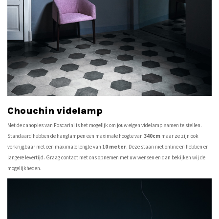
Chouchin videlamp
Met de
canopies van Foscarini
is het mogelijk om jouw eigen videlamp samen te stellen.
Standaard hebben de hanglampen een maximale hoogte van
340cm
maar ze zijn ook
verkrijgbaar met een maximale lengte van
10 meter
. Deze staan niet online en hebben en
langere levertijd. Graag contact met ons opnemen met uw wensen en dan bekijken wij de
mogelijkheden.