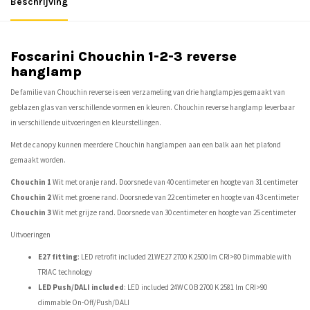
Beschrijving
Foscarini Chouchin 1-2-3 reverse
hanglamp
De familie van Chouchin reverse is een verzameling van drie hanglampjes gemaakt van
geblazen glas van verschillende vormen en kleuren. Chouchin reverse hanglamp leverbaar
in verschillende uitvoeringen en kleurstellingen.
Met de
canopy
kunnen meerdere Chouchin hanglampen aan een balk aan het plafond
gemaakt worden.
Chouchin 1
Wit met oranje rand. Doorsnede van 40 centimeter en hoogte van 31 centimeter
Chouchin 2
Wit met groene rand. Doorsnede van 22 centimeter en hoogte van 43 centimeter
Chouchin 3
Wit met grijze rand. Doorsnede van 30 centimeter en hoogte van 25 centimeter
Uitvoeringen
E27 fitting
: LED retrofit included 21WE27 2700 K 2500 lm CRI>80 Dimmable with
TRIAC technology
LED Push/DALI included
: LED included 24WCOB 2700 K 2581 lm CRI>90
dimmable On-Off/Push/DALI