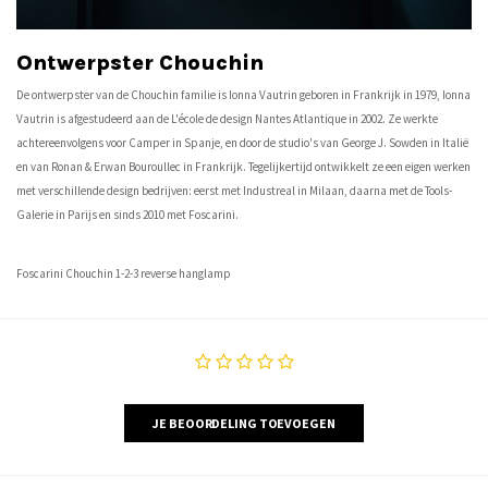
Ontwerpster Chouchin
De ontwerpster van de Chouchin familie is Ionna Vautrin geboren in Frankrijk in 1979, Ionna
Vautrin is afgestudeerd aan de L'école de design Nantes Atlantique in 2002. Ze werkte
achtereenvolgens voor Camper in Spanje, en door de studio's van George J. Sowden in Italië
en van Ronan & Erwan Bouroullec in Frankrijk. Tegelijkertijd ontwikkelt ze een eigen werken
met verschillende design bedrijven: eerst met Industreal in Milaan, daarna met de Tools-
Galerie in Parijs en sinds 2010 met Foscarini.
Foscarini Chouchin 1-2-3 reverse hanglamp
JE BEOORDELING TOEVOEGEN