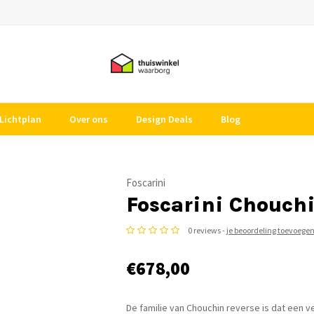
Lichtplan
Over ons
Design Deals
Blog
Foscarini
Foscarini Chouchi
0 reviews -
je beoordeling toevoege
€678,00
De familie van Chouchin reverse is dat een 