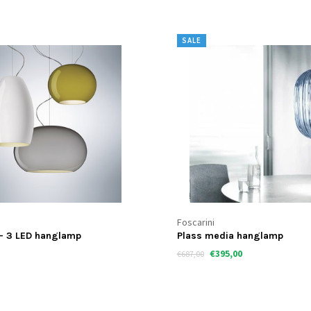
Foscarini
ia hanglamp
Rituals hanglamp
5,00
€489,00