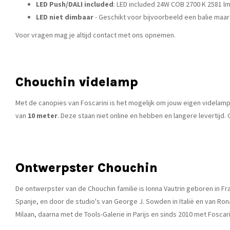
LED Push/DALI included
: LED included 24W COB 2700 K 2581 l
LED niet dimbaar
- Geschikt voor bijvoorbeeld een balie maar
Voor vragen mag je altijd contact met ons opnemen.
Chouchin videlamp
Met de
canopies van Foscarini
is het mogelijk om jouw eigen videla
van
10 meter
. Deze staan niet online en hebben en langere levertij
Ontwerpster Chouchin
De ontwerpster van de Chouchin familie is Ionna Vautrin geboren in Fr
Spanje, en door de studio's van George J. Sowden in Italië en van Rona
Milaan, daarna met de Tools-Galerie in Parijs en sinds 2010 met Foscari