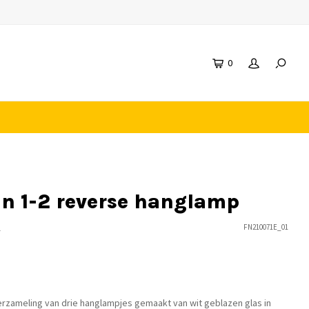
0
n 1-2 reverse hanglamp
n
FN210071E_01
verzameling van drie hanglampjes gemaakt van wit geblazen glas in