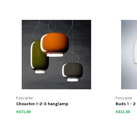
SALE
Foscarini
Foscarini
Buds 1 - 2 - 3 LED hanglamp
Plass med
€813,00
€39
€687,00