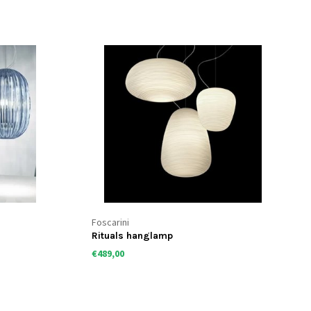
Foscarini
Spokes 1
€1.121,95