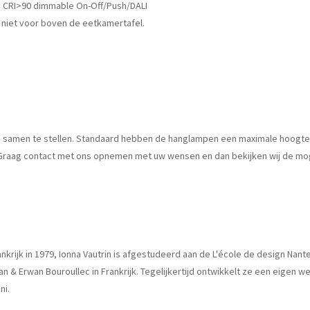
m CRI>90 dimmable On-Off/Push/DALI
 niet voor boven de eetkamertafel.
mp samen te stellen. Standaard hebben de hanglampen een maximale hoogt
d. Graag contact met ons opnemen met uw wensen en dan bekijken wij de mo
ankrijk in 1979, Ionna Vautrin is afgestudeerd aan de L'école de design Na
n & Erwan Bouroullec in Frankrijk. Tegelijkertijd ontwikkelt ze een eigen w
ni.