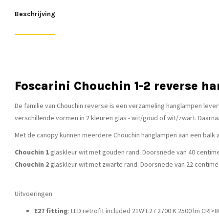
Beschrijving
Foscarini Chouchin 1-2 reverse h
De familie van Chouchin reverse is een verzameling hanglampen leverba
verschillende vormen in 2 kleuren glas - wit/goud of wit/zwart. Daarnaa
Met de
canopy
kunnen meerdere Chouchin hanglampen aan een balk a
Chouchin 1
glaskleur wit met gouden rand. Doorsnede van 40 centim
Chouchin 2
glaskleur wit met zwarte rand. Doorsnede van 22 centime
Uitvoeringen
E27 fitting
: LED retrofit included 21W E27 2700 K 2500 lm CRI