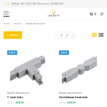
Telefoon: 085 - 06 03 350/ Whatsapp: 31850603350
0
MENU
Home
Merken
Nordic Aluminium
Filters
1
2
SALE
SALE
Nordic Aluminium
Nordic Aluminium
T-stuk links
Verstelbaar hoekstuk
€29,50
€34,50
€42,00
€49,50