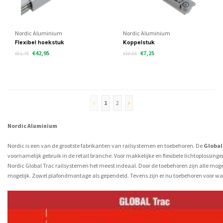
Nordic Aluminium
Nordic Aluminium
Flexibel hoekstuk
Koppelstuk
€42,95
€7,25
€61,75
€10,65
1
2
Nordic Aluminium
Nordic is een van de grootste fabrikanten van railsystemen en toebehoren. De
Global
voornamelijk gebruik in de retail branche. Voor makkelijke en flexibele lichtoplossinge
Nordic Global Trac railsystemen het meest indeaal. Door de toebehoren zijn alle moge
mogelijk. Zowel plafondmontage als gependeld. Tevens zijn er nu toebehoren voor 