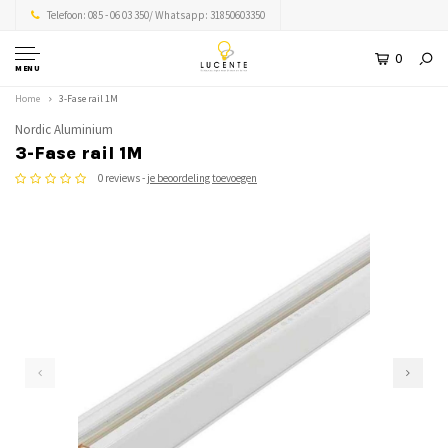
Telefoon: 085 - 06 03 350/ Whatsapp: 31850603350
0
MENU
Home
3-Fase rail 1M
Nordic Aluminium
3-Fase rail 1M
0 reviews -
je beoordeling toevoegen