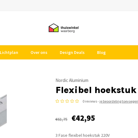
Lichtplan
Over ons
Design Deals
Blog
Nordic Aluminium
Flexibel hoekstuk
0 reviews -
je beoordeling toevoege
€42,95
€61,75
3 Fase flexibel hoekstuk 220V