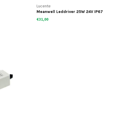
Lucente
Meanwell Leddriver 25W 24V IP67
dimbaar
€31,00