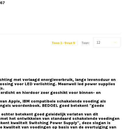
P67
12
Toon 1 - 9 van 9
Toon:
lichting met verlaagd energieverbruik, lange levensduur en
ossing voor LED verlichting. Meanwell led power supplies
js.
erdicht en hierdoor zeer geschikt voor binnen- en
 van Apple, IBM compatibele schakelende voeding als
jn Engels woordenboek. BEDOEL goed betekent "goede
chter betekent goed geleidelijk verlaten van dit
 met het ontwikkelen van standaard schakelende voedingen
kent kwaliteit Switching Power Supply", deze slogan is
te kwaliteit van voedingen op basis van de overtuiging van