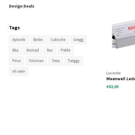
Design Deals
Tags
Aplomb
Birdie
Caboche
Gregg
Itka
Nomad
Nur
Petite
Pirce
Tolomeo
Tress
Twiggy
nh serie
Lucente
Meanwell Ledd
dimbaar
€82,00