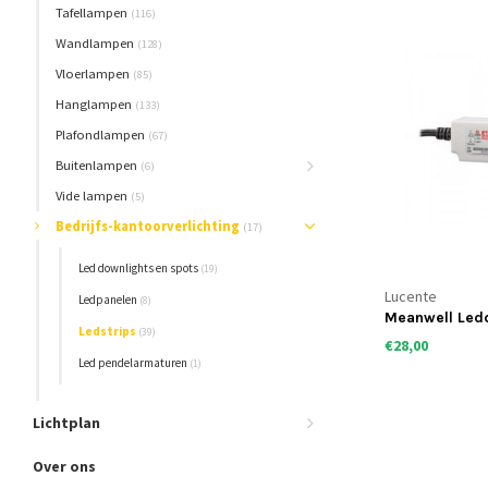
Tafellampen
(116)
Wandlampen
(128)
Vloerlampen
(85)
Hanglampen
(133)
Plafondlampen
(67)
Buitenlampen
(6)
Vide lampen
(5)
Bedrijfs-kantoorverlichting
(17)
Led downlights en spots
(19)
Lucente
Ledpanelen
(8)
Meanwell Ledd
Ledstrips
(39)
dimbaar
€28,00
Led pendelarmaturen
(1)
Lichtplan
Over ons