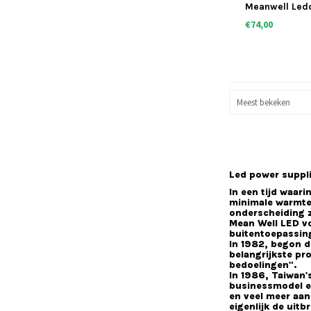
Meanwell Ledd
dimbaar
€74,00
Meest bekeken
Led power suppli
In een tijd waar
minimale warmte-
onderscheiding z
Mean Well LED vo
buitentoepassin
In 1982, begon d
belangrijkste pr
bedoelingen".
In 1986, Taiwan'
businessmodel e
en veel meer aan
eigenlijk de uit