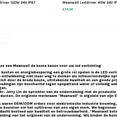
river 120W 24V IP67
Meanwell Leddriver 40W 24V I
dimbaar
€34,00
es van Meanwell de beste keuze voor uw led verlichting
in kosten en energiebesparing een grote rol spelen is de LED ver
ontwikkeling niet meer weg te denken als milieuvriendelijke opl
ich door de brede keuze, uitstekende kwaliteit en een goede pri
edingen zijn beschermd tegen opspattend water of volledig wat
gen.
hr. Jerry Lin de oprichter van de onderneming met de productie
oducten. De originele merknaam "Meanwell" is afgeleid van zi
s waren OEM/ODM orders voor elektronische industrie booming, e
n besloten om het cultiveren van ons eigen merk. We begonnen
dacht besteed aan kwaliteit en betrouwbaarheid. "Meanwell bete
breiding van het origineel van de onderneming. Wij bieden de bes