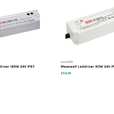
Lucente
river 185W 24V IP67
Meanwell Leddriver 90W 24V I
dimbaar
€54,00