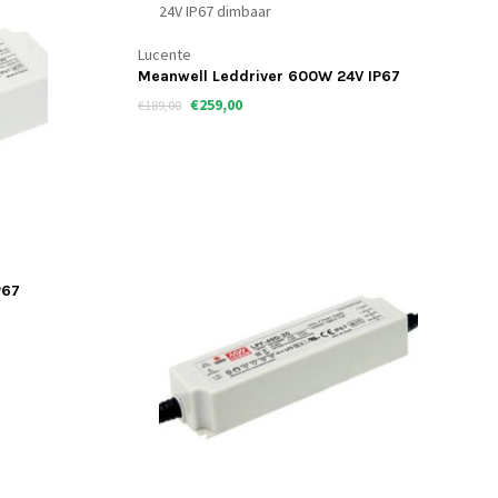
Lucente
Meanwell Leddriver 600W 24V IP67
dimbaar
€259,00
€189,00
P67