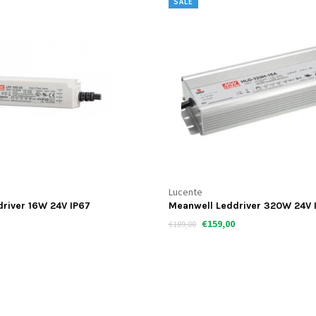
SALE
Lucente
river 16W 24V IP67
Meanwell Leddriver 320W 24V 
dimbaar
€159,00
€189,00