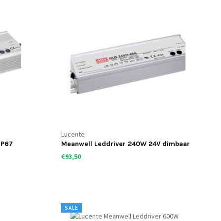
Lucente
IP67
Meanwell Leddriver 240W 24V dimbaar
IP67
€93,50
SALE