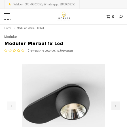
Telefoon: 085 - 06 03 350/ Whatsapp: 31850603350
0
MENU
Home
Modular Marbul 1x Led
Modular
Modular Marbul 1x Led
0 reviews -
je beoordeling toevoegen