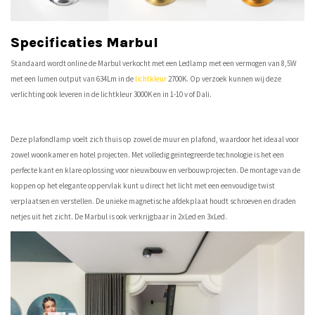
Specificaties Marbul
Standaard wordt online de Marbul verkocht met een Ledlamp met een vermogen van 8,5W
met een lumen output van 634Lm in de
lichtkleur
2700K. Op verzoek kunnen wij deze
verlichting ook leveren in de lichtkleur 3000K en in 1-10 v of Dali.
Deze plafondlamp voelt zich thuis op zowel de muur en plafond, waardoor het ideaal voor
zowel woonkamer en hotel projecten. Met volledig geïntegreerde technologie is het een
perfecte kant en klare oplossing voor nieuwbouw en verbouwprojecten. De montage van de
koppen op het elegante oppervlak kunt u direct het licht met een eenvoudige twist
verplaatsen en verstellen. De unieke magnetische afdekplaat houdt schroeven en draden
netjes uit het zicht. De Marbul is ook verkrijgbaar in 2xLed en 3xLed.