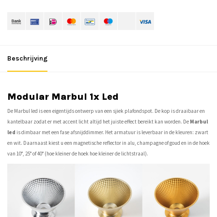
Beschrijving
Modular Marbul 1x Led
De Marbul led is een eigentijds ontwerp van een sjiek plafondspot. De kop is draaibaar en
kantelbaar zodat er met accent licht altijd het juiste effect bereikt kan worden. De
Marbul
led
is dimbaar met een fase afsnijddimmer. Het armatuur is leverbaar in de kleuren: zwart
en wit. Daarnaast kiest u een magnetische reflector in alu, champagne of goud en in de hoek
van 10°, 25° of 40° (hoe kleiner de hoek hoe kleiner de lichtstraal).