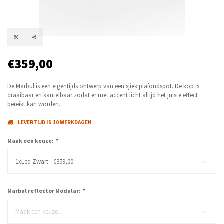
€359,00
De Marbul is een eigentijds ontwerp van een sjiek plafondspot. De kop is
draaibaar en kantelbaar zodat er met accent licht altijd het juiste effect
bereikt kan worden.
LEVERTIJD IS 10 WERKDAGEN
Maak een keuze:
*
1xLed Zwart - €359,00
Marbul reflector Modular:
*
Maak een keuze...