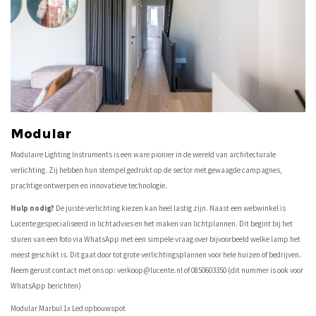
Modular
Modulaire Lighting Instruments is een ware pionier in de wereld van architecturale
verlichting. Zij hebben hun stempel gedrukt op de sector met gewaagde campagnes,
prachtige ontwerpen en innovatieve technologie.
Hulp nodig?
De juiste verlichting kiezen kan heel lastig zijn. Naast een webwinkel is
Lucente gespecialiseerd in lichtadvies en het maken van lichtplannen. Dit begint bij het
sturen van een foto via WhatsApp met een simpele vraag over bijvoorbeeld welke lamp het
meest geschikt is. Dit gaat door tot grote verlichtingsplannen voor hele huizen of bedrijven.
Neem gerust contact met ons op:
verkoop@lucente.nl
of 0850603350 (dit nummer is ook voor
WhatsApp berichten)
Modular Marbul 1x Led opbouwspot