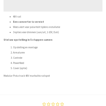
48V rail
Een converter is vereist
Wees alert voor polariteit tijdens installatie
3 opties voor dimmen (aan/uit, 1-10V, Dali)
Stel uw opstelling in 5 stappen samen:
Opstelling en montage
Armaturen
Controle
Powerfeed
Cover (optie)
Modular Pista track 48V marbulito railspot