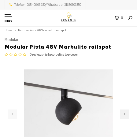
Telefoon: 085 - 06 03 350/ Whatsapp: 31850603350
0
MENU
Home
Modular Pista 48V Marbulito railspot
Modular
Modular Pista 48V Marbulito railspot
0 reviews -
je beoordeling toevoegen