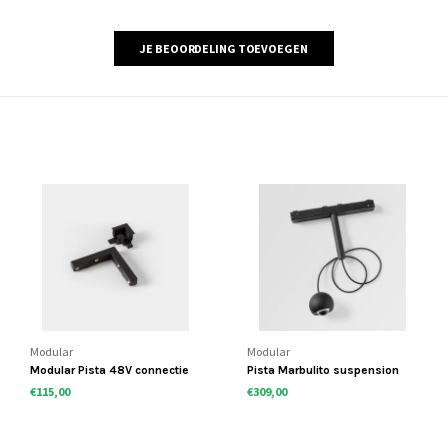
JE BEOORDELING TOEVOEGEN
Modular
Modular
Modular Pista 48V connectie
Pista Marbulito suspension
stukken
€115,00
€309,00