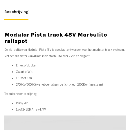
Beschrijving
Modular Pista track 48V Marbulito
railspot
De Marbulito van Modular Pista 48V is speciaal ontworpen voor het modular track systeem.
Met een diameter van 41mm is de Marbulito zeer klein en elegant.
Enkel of dubbel
Zwart of Wit
1-10V of Dali
2700K of 3000K (we hebben alleen de
lichtkleur
2700K online staan)
Technische omschrijving:
lens / 28°
1x of 2x LED Array
4.4W