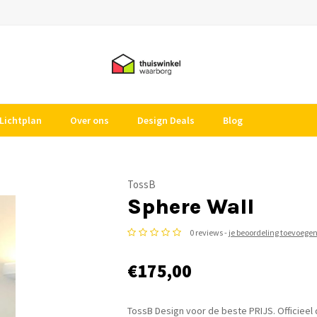
Lichtplan
Over ons
Design Deals
Blog
TossB
Sphere Wall
0 reviews -
je beoordeling toevoege
€175,00
TossB Design voor de beste PRIJS. Officieel 