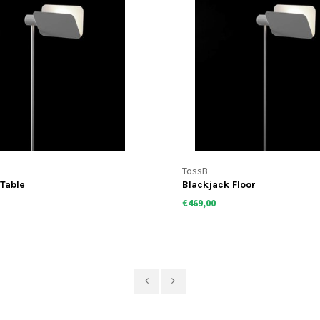
TossB
Table
Blackjack Floor
€469,00