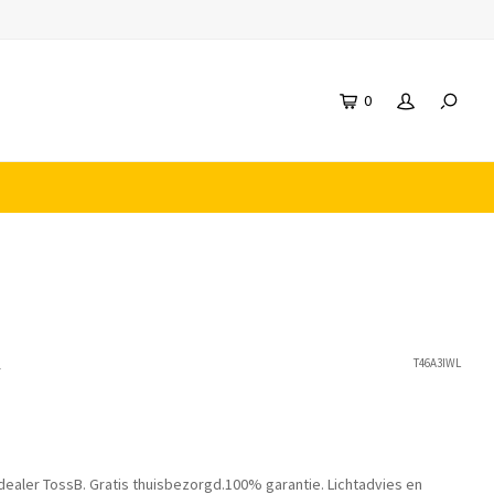
0
n
T46A3IWL
dealer TossB. Gratis thuisbezorgd.100% garantie. Lichtadvies en