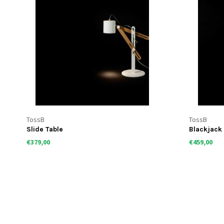
TossB
TossB
Slide Table
Blackjack 
€379,00
€459,00