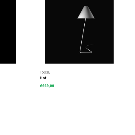
TossB
Hat
€669,00