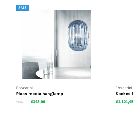
SALE
Foscarini
Foscarini
Plass media hanglamp
Spokes 1
€395,00
€1.121,95
€687,00