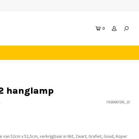
0
 2 hanglamp
n
FN2640072R1_10
e van 52cm x 52,5cm, verkrijgbaar in Wit, Zwart, Grafiet, Goud, Koper