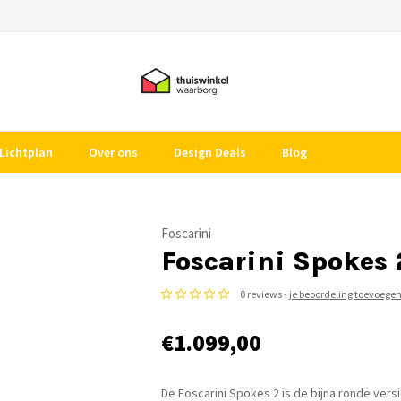
Lichtplan
Over ons
Design Deals
Blog
Foscarini
Foscarini Spokes
0 reviews -
je beoordeling toevoege
€1.099,00
De Foscarini Spokes 2 is de bijna ronde versi