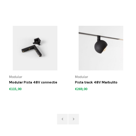
Modular
Modular
Modular Pista 48V connectie
Pista track 48V Marbulito
stukken
railspot
€115,00
€269,00