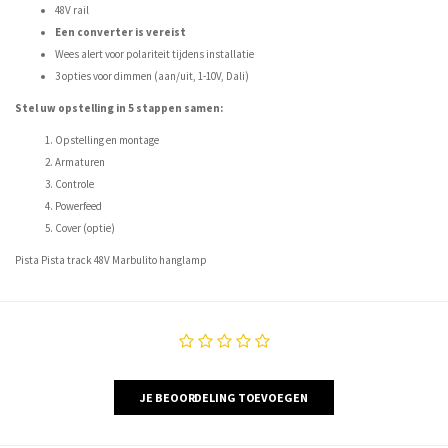
48V rail
Een converter is vereist
Wees alert voor polariteit tijdens installatie
3 opties voor dimmen (aan/uit, 1-10V, Dali)
Stel uw opstelling in 5 stappen samen:
Opstelling en montage
Armaturen
Controle
Powerfeed
Cover (optie)
Pista Pista track 48V Marbulito hanglamp
JE BEOORDELING TOEVOEGEN