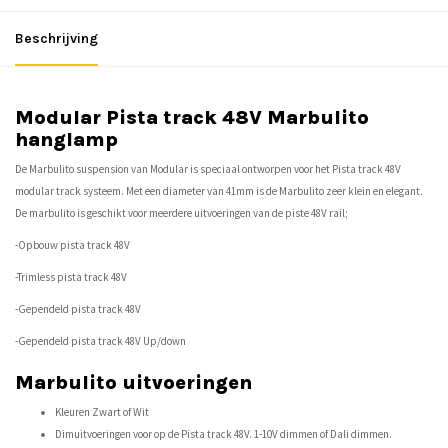
Beschrijving
Modular Pista track 48V Marbulito
hanglamp
De Marbulito suspension van Modular is speciaal ontworpen voor het Pista track 48V
modular track systeem. Met een diameter van 41mm is de Marbulito zeer klein en elegant.
De marbulito is geschikt voor meerdere uitvoeringen van de piste 48V rail;
-Opbouw pista track 48V
-Trimless pista track 48V
-Gependeld pista track 48V
-Gependeld pista track 48V Up/down
Marbulito uitvoeringen
Kleuren Zwart of Wit
Dimuitvoeringen voor op de Pista track 48V. 1-10V dimmen of Dali dimmen.