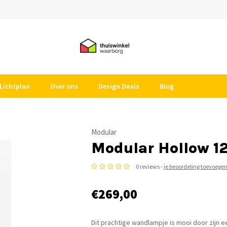
Lichtplan
Over ons
Design Deals
Blog
Modular
Modular Hollow 1
0 reviews -
je beoordeling toevoege
€269,00
Dit prachtige wandlampje is mooi door zijn 