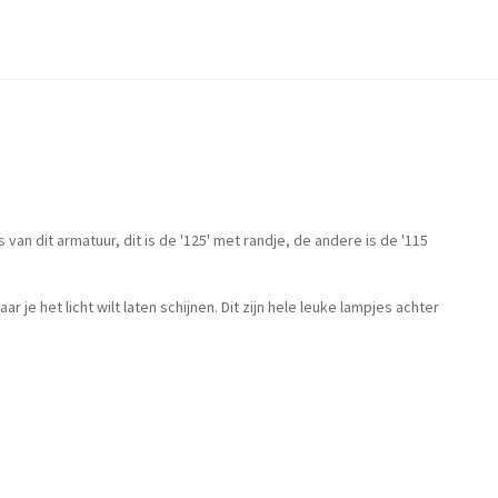
an dit armatuur, dit is de '125' met randje, de andere is de '115
je het licht wilt laten schijnen. Dit zijn hele leuke lampjes achter