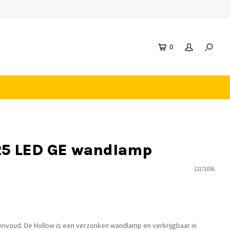
0
25 LED GE wandlamp
n
12171056
eenvoud. De Hollow is een verzonken wandlamp en verkrijgbaar in