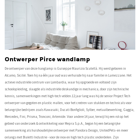
Ontwerper Pirce wandlamp
De ontwerper van deze hanglamp is Guiseppe Maurizio Scutellà. Hij werd geboren in
Alcamo, Sicilië. Toen hij na één jaar oud was verhuisde hij naar familie in Lumezzane. Het
actieve industriële centrum van Lombardia, waar hij opgroeide en voltooid zijn
schoolopleiding, slaagde als industriële deskundige in mechanica, door zijn technische
kennis, samenwerkingen met high-tech velden.12 jaar lang was hij de senior Project Tech
ontwerper van gegoten en plastic mallen, voor het creëren van stukken en technicals voor
belangrijke bedrijven zoals Kawasaki, Ducati Bonfiglioli, Sylber, metaalbewerking, Gaggia,
Mercedes, Fini, Prisma, Tronconi, Artemide. Voor andere 14 jaar, terwijl hij een rol op het
gebied van onderzoek & ontwikkeling voor Mepra S.p.A., begon hij een belangrijke
samenwerking als huishoudelijke ontwerper met Pandora Design, UnitedPets- en meer
onlangs met Bialetti Industrie - voor de inox en high tech plastic onderdelen. Zijn