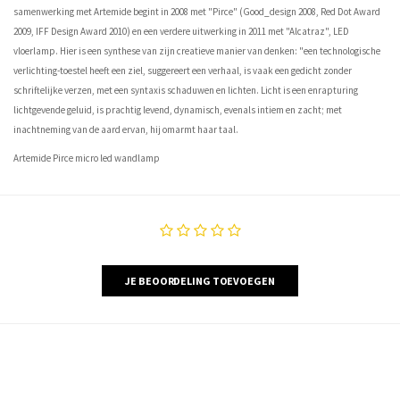
samenwerking met Artemide begint in 2008 met "Pirce" (Good_design 2008, Red Dot Award
2009, IFF Design Award 2010) en een verdere uitwerking in 2011 met "Alcatraz", LED
vloerlamp. Hier is een synthese van zijn creatieve manier van denken: "een technologische
verlichting-toestel heeft een ziel, suggereert een verhaal, is vaak een gedicht zonder
schriftelijke verzen, met een syntaxis schaduwen en lichten. Licht is een enrapturing
lichtgevende geluid, is prachtig levend, dynamisch, evenals intiem en zacht; met
inachtneming van de aard ervan, hij omarmt haar taal.
Artemide Pirce micro led wandlamp
JE BEOORDELING TOEVOEGEN