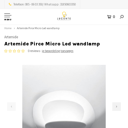
Telefoon: 085 - 06 03 350/ Whatsapp: 31850603350
0
MENU
Home
Artemide Pirce Micro Led wandlamp
Artemide
Artemide Pirce Micro Led wandlamp
0 reviews -
je beoordeling toevoegen