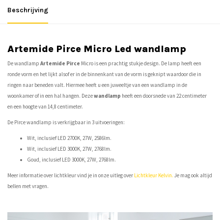
Beschrijving
Artemide Pirce Micro Led wandlamp
De wandlamp
Artemide Pirce
Micro is een prachtig stukje design. De lamp heeft een
ronde vorm en het lijkt alsof er in de binnenkant van de vorm is geknipt waardoor die in
ringen naar beneden valt. Hiermee heeft u een juweeltje van een wandlamp in de
woonkamer of in een hal hangen. Deze
wandlamp
heeft een doorsnede van 22 centimeter
en een hoogte van 14,8 centimeter.
De Pirce wandlamp is verkrijgbaar in 3 uitvoeringen:
Wit, inclusief LED 2700K, 27W, 2586lm.
Wit, inclusief LED 3000K, 27W, 2768lm.
Goud, inclusief LED 3000K, 27W, 2768lm.
Meer informatie over lichtkleur vind je in onze uitleg over
Lichtkleur Kelvin
.
Je mag ook altijd
bellen met vragen.