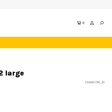
0
2 large
n
FN2640172ML_80