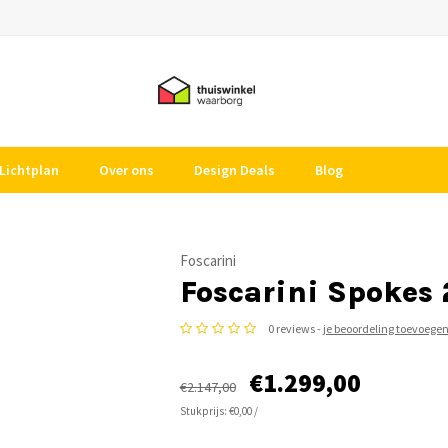
Lichtplan
Over ons
Design Deals
Blog
Foscarini
Foscarini Spokes 
0 reviews -
je beoordeling toevoege
€1.299,00
€2.147,00
Stukprijs: €0,00 /