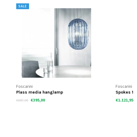
SALE
Foscarini
Foscarini
Plass media hanglamp
Spokes 1
€395,00
€1.121,95
€687,00