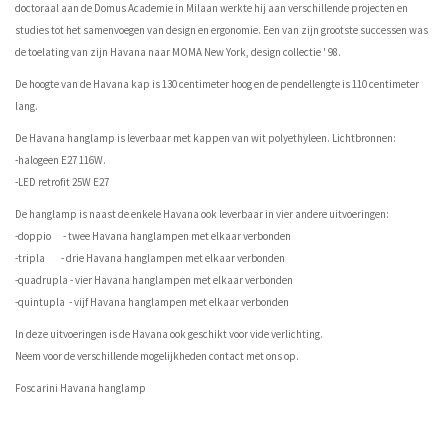
doctoraal aan de Domus Academie in Milaan werkte hij aan verschillende projecten en
studies tot het samenvoegen van design en ergonomie. Een van zijn grootste successen was
de toelating van zijn Havana naar MOMA New York, design collectie ' 98.
De hoogte van de Havana kap is 130 centimeter hoog en de pendellengte is 110 centimeter
lang.
De Havana hanglamp is leverbaar met kappen van wit polyethyleen. Lichtbronnen:
-halogeen E27 116W.
-LED retrofit 25W E27
De hanglamp is naast de enkele Havana ook leverbaar in vier andere uitvoeringen:
-doppio - twee Havana hanglampen met elkaar verbonden
-tripla - drie Havana hanglampen met elkaar verbonden
-quadrupla - vier Havana hanglampen met elkaar verbonden
-quintupla - vijf Havana hanglampen met elkaar verbonden
In deze uitvoeringen is de Havana ook geschikt voor vide verlichting.
Neem voor de verschillende mogelijkheden contact met ons op.
Foscarini Havana hanglamp