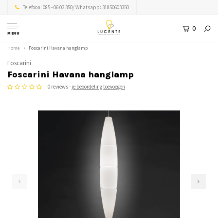
Telefoon: 085 - 06 03 350/ Whatsapp: 31850603350
0
MENU
Home
Foscarini Havana hanglamp
Foscarini
Foscarini Havana hanglamp
0 reviews -
je beoordeling toevoegen