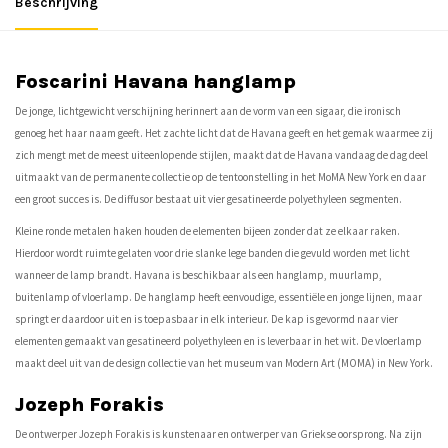
Beschrijving
Foscarini Havana hanglamp
De jonge, lichtgewicht verschijning herinnert aan de vorm van een sigaar, die ironisch
genoeg het haar naam geeft. Het zachte licht dat de Havana geeft en het gemak waarmee zij
zich mengt met de meest uiteenlopende stijlen, maakt dat de Havana vandaag de dag deel
uitmaakt van de permanente collectie op de tentoonstelling in het MoMA New York en daar
een groot succes is. De diffusor bestaat uit vier gesatineerde polyethyleen segmenten.
Kleine ronde metalen haken houden de elementen bijeen zonder dat ze elkaar raken.
Hierdoor wordt ruimte gelaten voor drie slanke lege banden die gevuld worden met licht
wanneer de lamp brandt. Havana is beschikbaar als een hanglamp, muurlamp,
buitenlamp of vloerlamp. De hanglamp heeft eenvoudige, essentiële en jonge lijnen, maar
springt er daardoor uit en is toepasbaar in elk interieur. De kap is gevormd naar vier
elementen gemaakt van gesatineerd polyethyleen en is leverbaar in het wit. De vloerlamp
maakt deel uit van de design collectie van het museum van Modern Art (MOMA) in New York.
Jozeph Forakis
De ontwerper Jozeph Forakis is kunstenaar en ontwerper van Griekse oorsprong. Na zijn