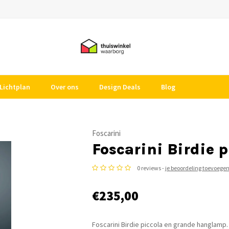
Lichtplan
Over ons
Design Deals
Blog
Foscarini
Foscarini Birdie 
0 reviews -
je beoordeling toevoege
€235,00
Foscarini Birdie piccola en grande hanglamp.