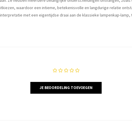
ilaan. Ze hebben meerdere belangrijke onderscheidingen ontvangen, zoals d
itkiezen, waardoor een intieme, betekenisvolle en langdurige relatie ontst
nterpretatie met een eigentijdse draai aan de klassieke lampenkap-lamp, t
JE BEOORDELING TOEVOEGEN