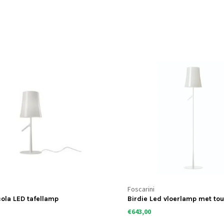
Foscarini
cola LED tafellamp
Birdie Led vloerlamp met t
€643,00