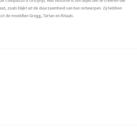
e Compasso d'Oro-prijs. Hun filosofie is om objecten te creëren die
aat, zoals blijkt uit de duurzaamheid van hun ontwerpen. Zij hebben
ot de modellen Gregg, Tartan en Rituals.