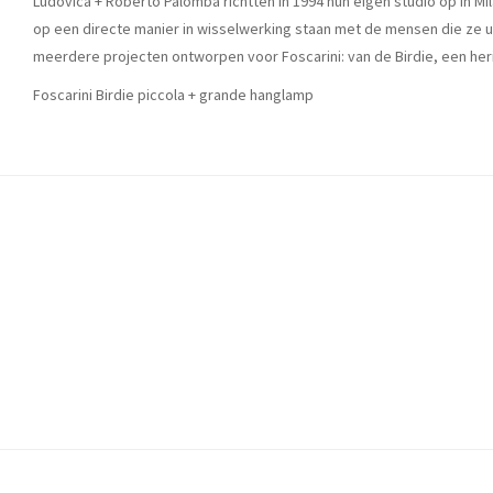
Ludovica + Roberto Palomba richtten in 1994 hun eigen studio op in M
op een directe manier in wisselwerking staan ​​met de mensen die ze u
meerdere projecten ontworpen voor Foscarini: van de Birdie, een heri
Foscarini Birdie piccola + grande hanglamp