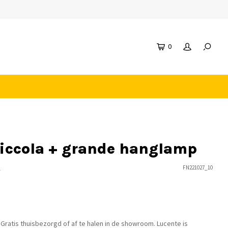
0
piccola + grande hanglamp
n
FN221027_10
 Gratis thuisbezorgd of af te halen in de showroom. Lucente is