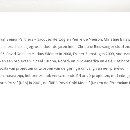
ijf Senior Partners – Jacques Herzog en Pierre de Meuron, Christine Bin
artnerschap is gegroeid door de jaren heen-Christine Binswanger sloot zich
6, David Koch en Markus Widmer in 2008, Esther Zumsteg in 2009, Andreas fri
aan projecten in heel Europa, Noord- en Zuid-Amerika en Azië. Het hoofd
cala van projecten ontworpen van de geringe omvang van een privéwoning 
en musea zijn, hebben ze ook verschillende DN privé-projecten, met inbeg
orm Prize" (USA) in 2001, de "RIBA Royal Gold Medal" (UK) en de "Praemium I