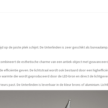
jd op de juiste plek schijnt. De Unterlinden is zeer geschikt als bureaulam
 combineert de esthetische charme van een antiek object met geavanceer
e efficiëntie geven. De lichtstraal wordt ook bestuurd door een higheffici
n de warmte die wordt geproduceerd door de LED-bron en direct de lichtgev
erieurs past. De Unterlinden is leverbaar in de kleur brons of aluminium. Lic