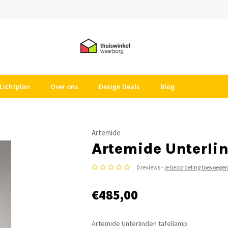
Lichtplan
Over ons
Design Deals
Blog
Artemide
Artemide Unterlin
0 reviews -
je beoordeling toevoege
€485,00
Artemide Unterlinden tafellamp.