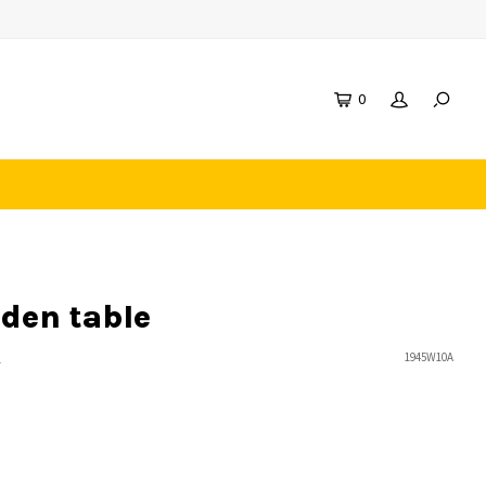
0
den table
n
1945W10A