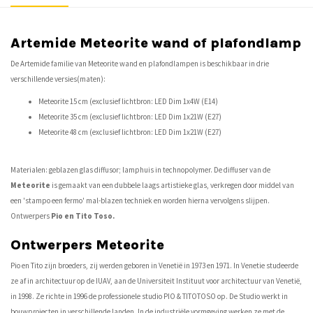
Artemide Meteorite wand of plafondlamp
De Artemide familie van Meteorite wand en plafondlampen is beschikbaar in drie
verschillende versies(maten):
Meteorite 15 cm (exclusief lichtbron: LED Dim 1x4W (E14)
Meteorite 35 cm (exclusief lichtbron: LED Dim 1x21W (E27)
Meteorite 48 cm (exclusief lichtbron: LED Dim 1x21W (E27)
Materialen: geblazen glas diffusor; lamphuis in technopolymer. De diffuser van de
Meteorite
is gemaakt van een dubbele laags artistieke glas, verkregen door middel van
een 'stampo een fermo' mal-blazen techniek en worden hierna vervolgens slijpen.
Ontwerpers
Pio en Tito Toso.
Ontwerpers Meteorite
Pio en Tito zijn broeders, zij werden geboren in Venetië in 1973 en 1971. In Venetie studeerde
ze af in architectuur op de IUAV, aan de Universiteit Instituut voor architectuur van Venetië,
in 1998. Ze richte in 1996 de professionele studio PIO & TITOTOSO op. De Studio werkt in
bouwprojecten in verschillende landen. In de industriële vormgeving werken ze met de