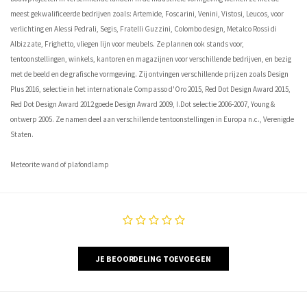
meest gekwalificeerde bedrijven zoals: Artemide, Foscarini, Venini, Vistosi, Leucos, voor
verlichting en Alessi Pedrali, Segis, Fratelli Guzzini, Colombo design, Metalco Rossi di
Albizzate, Frighetto, vliegen lijn voor meubels. Ze plannen ook stands voor,
tentoonstellingen, winkels, kantoren en magazijnen voor verschillende bedrijven, en bezig
met de beeld en de grafische vormgeving. Zij ontvingen verschillende prijzen zoals Design
Plus 2016, selectie in het internationale Compasso d'Oro 2015, Red Dot Design Award 2015,
Red Dot Design Award 2012 goede Design Award 2009, I.Dot selectie 2006-2007, Young &
ontwerp 2005. Ze namen deel aan verschillende tentoonstellingen in Europa n.c., Verenigde
Staten.
Meteorite wand of plafondlamp
JE BEOORDELING TOEVOEGEN