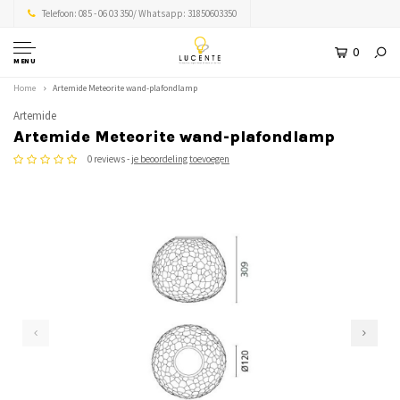
Telefoon: 085 - 06 03 350/ Whatsapp: 31850603350
0
MENU
Home
Artemide Meteorite wand-plafondlamp
Artemide
Artemide Meteorite wand-plafondlamp
0 reviews -
je beoordeling toevoegen