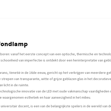
afondlamp
eboren: vanaf het eerste concept van een optische, thermische en techno
choonheid van imperfectie is ontdekt door een herinterpretatie van gebl
Murano, Venetië in de 16de eeuw, gericht op het verkrijgen van meerdere ge
 strepen van transparante, witte of grijze geblazen glas in het decoratie
 licht in de ruimte.
chnologische innovatie van de LED met oude vakmanschap vaardigheden die
de waargenomen esthetiek en haar aanwezigheid in het milieu.
niversitair docent, is een van de belangrijkste spelers in de wereld van d