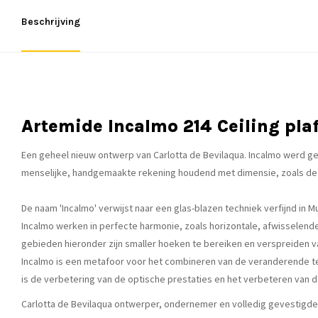
Beschrijving
Artemide Incalmo 214 Ceiling pl
Een geheel nieuw ontwerp van Carlotta de Bevilaqua. Incalmo werd g
menselijke, handgemaakte rekening houdend met dimensie, zoals de s
De naam 'Incalmo' verwijst naar een glas-blazen techniek verfijnd in 
Incalmo werken in perfecte harmonie, zoals horizontale, afwisselende
gebieden hieronder zijn smaller hoeken te bereiken en verspreiden van
Incalmo is een metafoor voor het combineren van de veranderende te
is de verbetering van de optische prestaties en het verbeteren van 
Carlotta de Bevilaqua ontwerper, ondernemer en volledig gevestigde u