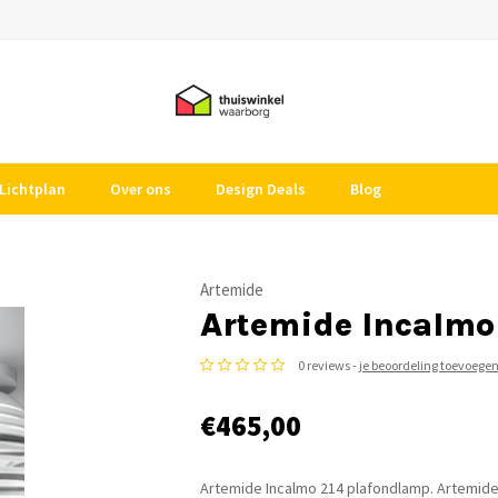
Lichtplan
Over ons
Design Deals
Blog
Artemide
Artemide Incalmo 
0 reviews -
je beoordeling toevoege
€465,00
Artemide Incalmo 214 plafondlamp. Artemide v