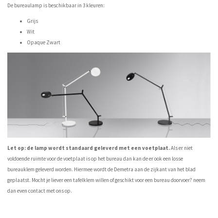
De bureaulamp is beschikbaar in 3 kleuren:
Grijs
Wit
Opaque Zwart
Let op: de lamp wordt standaard geleverd met een voetplaat.
Als er niet
voldoende ruimte voor de voetplaat is op het bureau dan kan de er ook een losse
bureauklem geleverd worden. Hiermee wordt de Demetra aan de zijkant van het blad
geplaatst. Mocht je liever een tafelklem willen of geschikt voor een bureau doorvoer? neem
dan even
contact met ons op
.