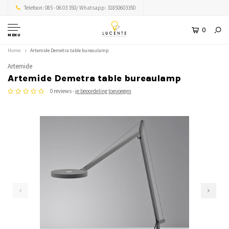
Telefoon: 085 - 06 03 350/ Whatsapp: 31850603350
0
MENU
Home
Artemide Demetra table bureaulamp
Artemide
Artemide Demetra table bureaulamp
0 reviews -
je beoordeling toevoegen