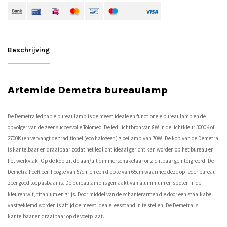
Beschrijving
Artemide Demetra bureaulamp
De Demetra led table bureaulamp is de meest ideale en functionele bureaulamp en de
opvolger van de zeer succesvolle Tolomeo. De led Lichtbron van 8W in de lichtkleur 3000K of
2700K (en vervangt de traditionel (eco halogeen) gloeilamp van 70W. De kop van de Demetra
is kantelbaar en draaibaar zodat het ledlicht ideaal gericht kan worden op het bureau en
het werkvlak. Op de kop zit de aan/uit dimmerschakelaar onzichtbaar geintergreerd. De
Demetra heeft een hoogte van 57cm en een diepte van 65cm waarmee deze op ieder bureau
zeer goed toepasbaar is. De bureaulamp is gemaakt van aluminium en spoten in de
kleuren wit, titanium en grijs. Door middel van de schanierarmen die door een staalkabel
vastgeklemd worden is altijd de meest ideale leesstand in te stellen. De Demetra is
kantelbaar en draaibaar op de voetplaat.