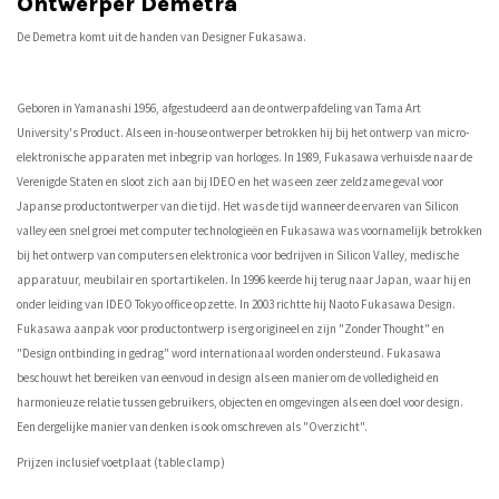
Ontwerper Demetra
De Demetra komt uit de handen van Designer Fukasawa.
Geboren in Yamanashi 1956, afgestudeerd aan de ontwerpafdeling van Tama Art
University's Product. Als een in-house ontwerper betrokken hij bij het ontwerp van micro-
elektronische apparaten met inbegrip van horloges. In 1989, Fukasawa verhuisde naar de
Verenigde Staten en sloot zich aan bij IDEO en het was een zeer zeldzame geval voor
Japanse productontwerper van die tijd. Het was de tijd wanneer de ervaren van Silicon
valley een snel groei met computer technologieën en Fukasawa was voornamelijk betrokken
bij het ontwerp van computers en elektronica voor bedrijven in Silicon Valley, medische
apparatuur, meubilair en sportartikelen. In 1996 keerde hij terug naar Japan, waar hij en
onder leiding van IDEO Tokyo office opzette. In 2003 richtte hij Naoto Fukasawa Design.
Fukasawa aanpak voor productontwerp is erg origineel en zijn "Zonder Thought" en
"Design ontbinding in gedrag" word internationaal worden ondersteund. Fukasawa
beschouwt het bereiken van eenvoud in design als een manier om de volledigheid en
harmonieuze relatie tussen gebruikers, objecten en omgevingen als een doel voor design.
Een dergelijke manier van denken is ook omschreven als "Overzicht".
Prijzen inclusief voetplaat (table clamp)