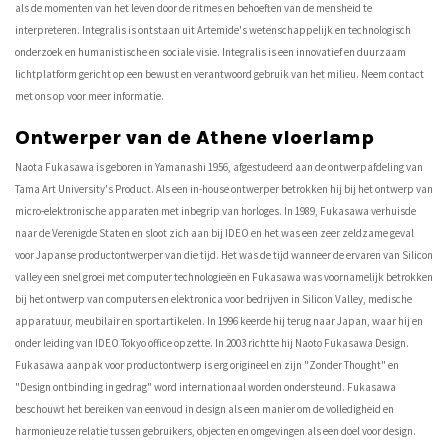
als de momenten van het leven door de ritmes en behoeften van de mensheid te
interpreteren. Integralis is ontstaan ​​uit Artemide's wetenschappelijk en technologisch
onderzoek en humanistische en sociale visie. Integralis is een innovatief en duurzaam
lichtplatform gericht op een bewust en verantwoord gebruik van het milieu. Neem contact
met ons op voor meer informatie.
Ontwerper van de Athene vloerlamp
Naota Fukasawa is geboren in Yamanashi 1956, afgestudeerd aan de ontwerpafdeling van
Tama Art University's Product. Als een in-house ontwerper betrokken hij bij het ontwerp van
micro-elektronische apparaten met inbegrip van horloges. In 1989, Fukasawa verhuisde
naar de Verenigde Staten en sloot zich aan bij IDEO en het was een zeer zeldzame geval
voor Japanse productontwerper van die tijd. Het was de tijd wanneer de ervaren van Silicon
valley een snel groei met computer technologieën en Fukasawa was voornamelijk betrokken
bij het ontwerp van computers en elektronica voor bedrijven in Silicon Valley, medische
apparatuur, meubilair en sportartikelen. In 1996 keerde hij terug naar Japan, waar hij en
onder leiding van IDEO Tokyo office opzette. In 2003 richtte hij Naoto Fukasawa Design.
Fukasawa aanpak voor productontwerp is erg origineel en zijn "Zonder Thought" en
"Design ontbinding in gedrag" word internationaal worden ondersteund. Fukasawa
beschouwt het bereiken van eenvoud in design als een manier om de volledigheid en
harmonieuze relatie tussen gebruikers, objecten en omgevingen als een doel voor design.