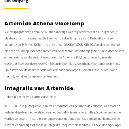
Beschrijving
Artemide Athena vloerlamp
Nieuw uplighter van Artemide. Minimaal design waarbij de voetplaat en uplight schijf
identiek zijn in maatvoering. De kleur van de vloerlamp is zwart. De lichtbron is een
ledlamp van 44W met 3266Lm in de lichtkleur 2700K of 3000K. CIR=90. Aan de steel bevind
zich een drukknop voor het dimmen van de lichtbron. De ledlamp geeft ruim voldoende licht
om een ruimte van basislicht te voorzien. De Athena is 183,1 centimeter hoog en de
voetplaat heeft een doorsnede van 32 centimeter. Naast de Athena vloerlamp heeft Naota
Fukasawa ook de Demetra serie voor Artemide ontworpen. Demetra tafel/bureaulamp
(micro), wand leeslamp en vloer leeslamp.
Integralis van Artemide
Licht dat bacteriën en virussen verslaat.
INTEGRALIS® is geïntegreerd in tal van producten van de Artemide-collectie, waardoor de
veiligheid en de milieukwaliteit van het menselijk leven in verschillende contexten kunnen
worden verbeterd. Integralis combineert ontsmettende werkzaamheid met lichtgevende
prestaties en designschoonheid. Integralis integreert zichzelf ook in zowel de omgevingen