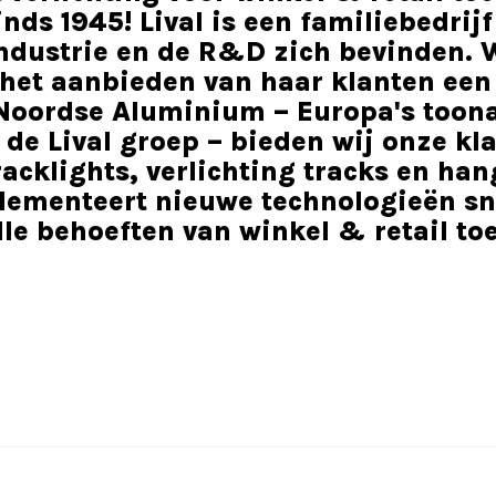
ds 1945! Lival is een familiebedrijf
 industrie en de R&D zich bevinden.
het aanbieden van haar klanten een
e Noordse Aluminium – Europa's toon
n de Lival groep – bieden wij onze k
cklights, verlichting tracks en hang
ementeert nieuwe technologieën snel
lle behoeften van winkel & retail t