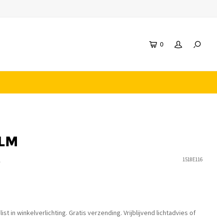
0
0LM
n
1518E116
st in winkelverlichting. Gratis verzending. Vrijblijvend lichtadvies of