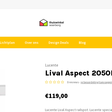
Lichtplan
Over ons
Design Deals
Blog
Lucente
Lival Aspect 205
0 reviews -
je beoordeling toevoege
€119,00
Lucente Lival Aspect railspot. Lucente speciali