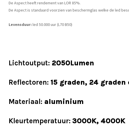
De Aspect heeft rendement van LOR 85%.
De Aspect is standaard voorzien van beschermglas welke de led besche
Levensduur:
led 50.000 uur (L70 B50)
Lichtoutput:
2050Lumen
Reflectoren:
15 graden, 24 graden
Materiaal:
aluminium
Kleurtemperatuur:
3000K, 4000K