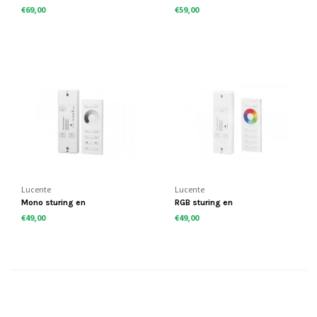
controller
afstandsbediening
€69,00
€59,00
Lucente
Lucente
Mono sturing en
RGB sturing en
afstandsbediening
afstandsbediening
€49,00
€49,00