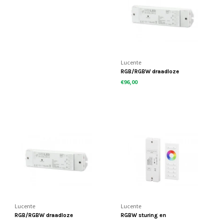
Lucente
RGB/RGBW draadloze
controller IP65
€96,00
Lucente
Lucente
RGB/RGBW draadloze
RGBW sturing en