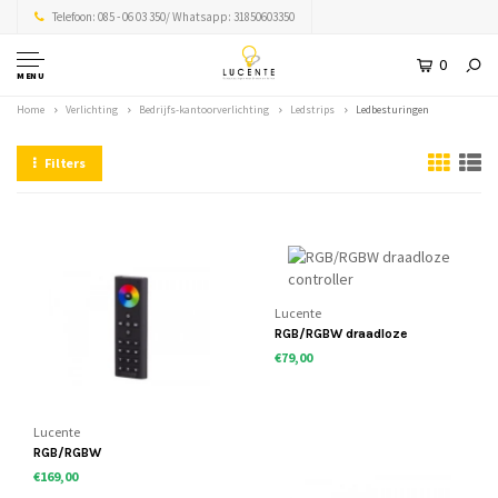
Telefoon: 085 - 06 03 350/ Whatsapp: 31850603350
0
MENU
Home
Verlichting
Bedrijfs-kantoorverlichting
Ledstrips
Ledbesturingen
Filters
Lucente
RGB/RGBW draadloze
controller
€79,00
Lucente
RGB/RGBW
afstandsbediening
€169,00