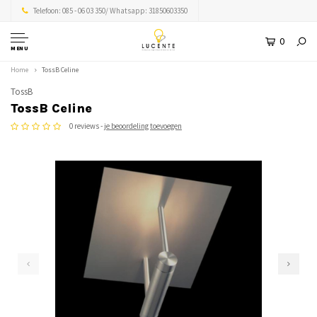
Telefoon: 085 - 06 03 350/ Whatsapp: 31850603350
0
MENU
Home
TossB Celine
TossB
TossB Celine
0 reviews -
je beoordeling toevoegen