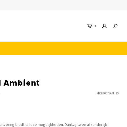
0
1 Ambient
n
FN2640071AM_10
tvoring biedt talloze mogelijkheden. Dankzij twee afzonderlijk