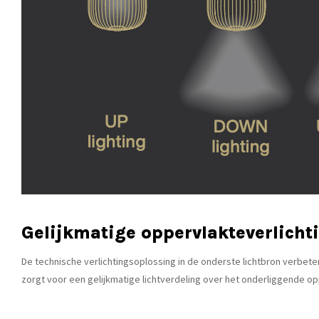
Gelijkmatige oppervlakteverlich
De technische verlichtingsoplossing in de onderste lichtbron verbet
zorgt voor een gelijkmatige lichtverdeling over het onderliggende op