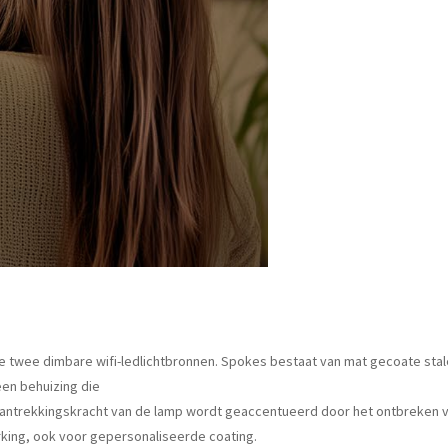
de twee dimbare wifi-ledlichtbronnen. Spokes bestaat van mat gecoate stal
een behuizing die
 aantrekkingskracht van de lamp wordt geaccentueerd door het ontbreken v
rking, ook voor gepersonaliseerde coating.