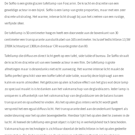
De Soffio is een grote glazen tafellamp van Foscarini. De kracht en discretie van een
geweldige acteur in een bijrol. Soffio is een lamp van grote proporties, maar met een zeer
discrete uitstraling. Het warme, intense licht draagt ​​bij aan het creëren van een rustige,
verfijnde sfeer.
De tafellamp is 50 centimeter hoog en heeft een doorsnede aan de bovenkant van 30
centimeter een transparante aansluitkabel van 165 centimeter. Inclusief ledlichtbron 13,5W
2700K lichtoutput 1300Lm dimbaar CRI waarde groter dan 80.
Tafellamp die diffuus en direct licht geeft op een tafel, side table of bureau. De Soffio straalt
de kracht en discretie uit van een tweede acteur in een film. De tafellamp is grote
afmetingen maar is desondanks niet echt aanwezig. Het warme intense licht maakt de
Soffio perfect geschikt voor een koffie tafel of side table, waarbij deze bijdraagt aan een
kalm en warm atmosfeer. Het geblazen opalen schaduw effect van het glas wat deze lamp
zo speciaal maakt is is te danken aan het vakmanschap van de glasblazers. Ieder lamp is
unique en is afhankelijk van het vakmanschap van de glasblazer om de balans tussen
transparant en opaalheid te vinden. Als het opalen glas intens verlicht wordt geeft
verspreid het een egaal diffuus licht. Het transparante deel aan de onderkant fungeert als
ondersteuning voor het opalen bovengedeelte. Hierdoor lijkt het opalen deel te zweven in de
lucht. Al hoewel de tafellamp een groot object is lijkt hij in werkelijkheid toch bescheiden.
Vakmanschap en technologie is zichtbaar doordat de ledlichtbron in het opalen gedeelte