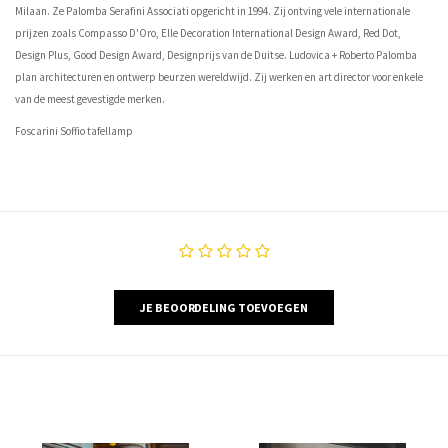
Milaan. Ze Palomba Serafini Associati opgericht in 1994. Zij ontving vele internationale
prijzen zoals Compasso D'Oro, Elle Decoration International Design Award, Red Dot,
Design Plus, Good Design Award, Designprijs van de Duitse. Ludovica + Roberto Palomba
plan architecturen en ontwerp beurzen wereldwijd. Zij werken en art director voor enkele
van de meest gevestigde merken.
Foscarini Soffio tafellamp
JE BEOORDELING TOEVOEGEN