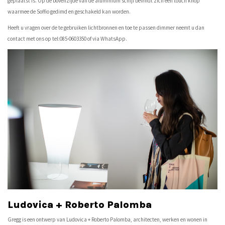
geplaatst is. Op de bovenzijde van de aluminium schijf bevindt zich een touch knop
waarmee de Soffio gedimd en geschakeld kan worden.
Heeft u vragen over de te gebruiken lichtbronnen en toe te passen dimmer neemt u dan
contact met ons op tel:085-0603350 of via WhatsApp.
Ludovica + Roberto Palomba
Gregg is een ontwerp van Ludovica + Roberto Palomba, architecten, werken en wonen in