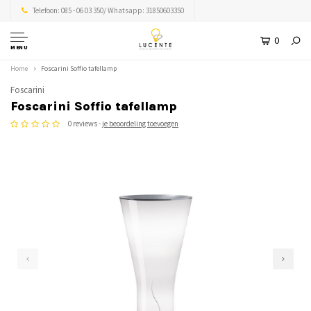
Telefoon: 085 - 06 03 350/ Whatsapp: 31850603350
0
MENU
Home
Foscarini Soffio tafellamp
Foscarini
Foscarini Soffio tafellamp
0 reviews -
je beoordeling toevoegen