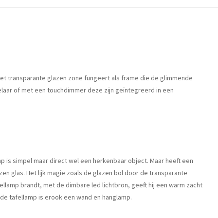
. Het transparante glazen zone fungeert als frame die de glimmende
kelaar of met een touchdimmer deze zijn geïntegreerd in een
amp is simpel maar direct wel een herkenbaar object. Maar heeft een
lazen glas. Het lijk magie zoals de glazen bol door de transparante
ellamp brandt, met de dimbare led lichtbron, geeft hij een warm zacht
st de tafellamp is erook een wand en hanglamp.