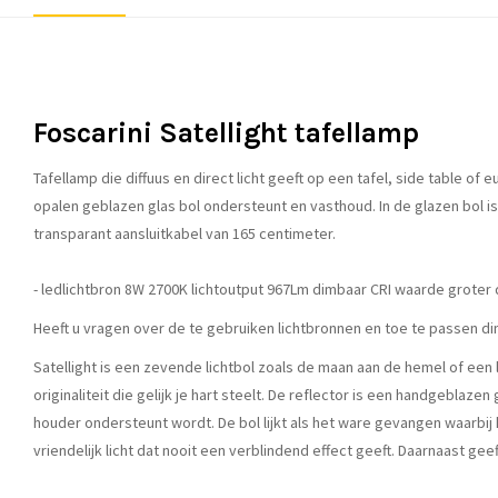
Foscarini Satellight tafellamp
Tafellamp die diffuus en direct licht geeft op een tafel, side table
opalen geblazen glas bol ondersteunt en vasthoud. In de glazen bol i
transparant aansluitkabel van 165 centimeter.
- ledlichtbron 8W 2700K lichtoutput 967Lm dimbaar CRI waarde groter 
Heeft u vragen over de te gebruiken lichtbronnen en toe te passen d
Satellight is een zevende lichtbol zoals de maan aan de hemel of een l
originaliteit die gelijk je hart steelt. De reflector is een handgeblaz
houder ondersteunt wordt. De bol lijkt als het ware gevangen waarbij
vriendelijk licht dat nooit een verblindend effect geeft. Daarnaast ge