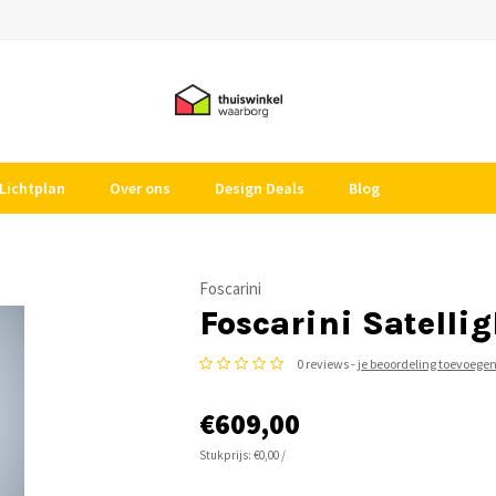
Lichtplan
Over ons
Design Deals
Blog
Foscarini
Foscarini Satellig
0 reviews -
je beoordeling toevoege
€609,00
Stukprijs: €0,00 /