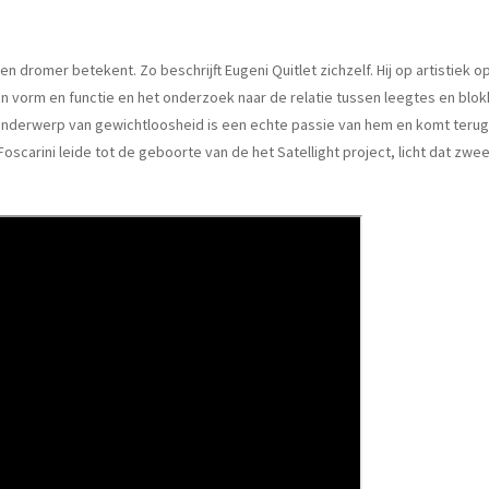
 dromer betekent. Zo beschrijft Eugeni Quitlet zichzelf. Hij op artistiek 
n vorm en functie en het onderzoek naar de relatie tussen leegtes en blo
nderwerp van gewichtloosheid is een echte passie van hem en komt terug i
oscarini leide tot de geboorte van de het Satellight project, licht dat zwe