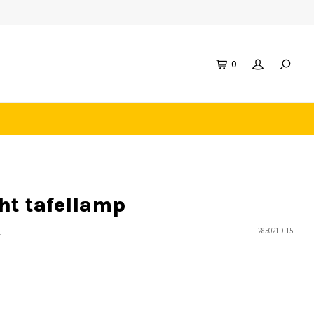
0
ht tafellamp
n
285021D-15