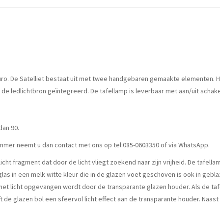
 of euro. De Satelliet bestaat uit met twee handgebaren gemaakte elementen
s de ledlichtbron geïntegreerd. De tafellamp is leverbaar met aan/uit scha
dan 90.
immer neemt u dan contact met ons op tel:085-0603350 of via WhatsApp.
icht fragment dat door de licht vliegt zoekend naar zijn vrijheid. De tafell
en glas in een melk witte kleur die in de glazen voet geschoven is ook in geb
 het licht opgevangen wordt door de transparante glazen houder. Als de taf
eft de glazen bol een sfeervol licht effect aan de transparante houder. Naa