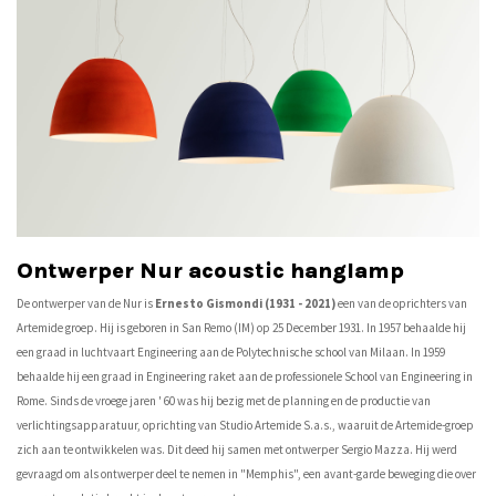
Ontwerper Nur acoustic hanglamp
De ontwerper van de Nur is
Ernesto Gismondi (1931 - 2021)
een van de oprichters van
Artemide groep. Hij is geboren in San Remo (IM) op 25 December 1931. In 1957 behaalde hij
een graad in luchtvaart Engineering aan de Polytechnische school van Milaan. In 1959
behaalde hij een graad in Engineering raket aan de professionele School van Engineering in
Rome. Sinds de vroege jaren ' 60 was hij bezig met de planning en de productie van
verlichtingsapparatuur, oprichting van Studio Artemide S.a.s., waaruit de Artemide-groep
zich aan te ontwikkelen was. Dit deed hij samen met ontwerper Sergio Mazza. Hij werd
gevraagd om als ontwerper deel te nemen in "Memphis", een avant-garde beweging die over