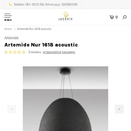
Telefoon: 085 - 06 03 350/ Whatsapp: 31850603350
0
MENU
Home
Artemide Nur 1618 acoustic
Artemide
Artemide Nur 1618 acoustic
0 reviews -
je beoordeling toevoegen