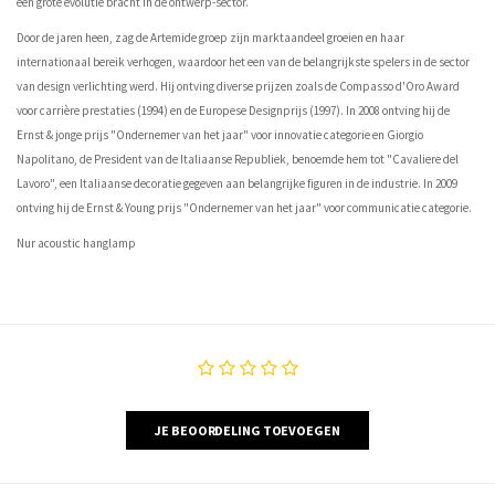
een grote evolutie bracht in de ontwerp-sector.
Door de jaren heen, zag de Artemide groep zijn marktaandeel groeien en haar
internationaal bereik verhogen, waardoor het een van de belangrijkste spelers in de sector
van design verlichting werd. Hij ontving diverse prijzen zoals de Compasso d'Oro Award
voor carrière prestaties (1994) en de Europese Designprijs (1997). In 2008 ontving hij de
Ernst & jonge prijs "Ondernemer van het jaar" voor innovatie categorie en Giorgio
Napolitano, de President van de Italiaanse Republiek, benoemde hem tot "Cavaliere del
Lavoro", een Italiaanse decoratie gegeven aan belangrijke figuren in de industrie. In 2009
ontving hij de Ernst & Young prijs "Ondernemer van het jaar" voor communicatie categorie.
Nur acoustic hanglamp
JE BEOORDELING TOEVOEGEN