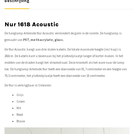
Beschrijving
Nur 1618 Acoustic
De hanglamp Artemide Nur Acoustic vermindert de galm in de ruimte. De hanglamp is
gemaakt van
PET, methacrylate, glass.
De Nur Acoustic hangt aan drie stalen kabels. De totale maximale hoogte (incl kap) is
260cm. De kabels kunt u bovenaan bij het plafondplaatje langer of korter maken. In het
midden van de draden hangt het stroomdraad. Deze kronkelt als het ware naar de lamp
toe. De hanglamp Artemide Nur heeft een doorsnede van 91,7 centimeter en een hoogte van
70,5 centimeter, het plafondplaatje heeft een doorsnede van 18 centimeter.
De Nur is verkrijgbaar in 5 kleuren:
Grijs
Groen
Wit
Rood
Blauw