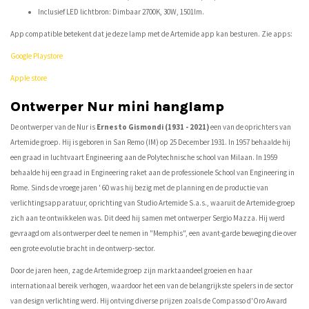
Inclusief LED lichtbron: Dimbaar 2700K, 30W, 1501lm.
App compatible betekent dat je deze lamp met de Artemide app kan besturen. Zie apps:
Google Playstore
Apple store
Ontwerper Nur mini hanglamp
De ontwerper van de Nur is
Ernesto Gismondi (1931 - 2021)
een van de oprichters van
Artemide groep. Hij is geboren in San Remo (IM) op 25 December 1931. In 1957 behaalde hij
een graad in luchtvaart Engineering aan de Polytechnische school van Milaan. In 1959
behaalde hij een graad in Engineering raket aan de professionele School van Engineering in
Rome. Sinds de vroege jaren ' 60 was hij bezig met de planning en de productie van
verlichtingsapparatuur, oprichting van Studio Artemide S.a.s., waaruit de Artemide-groep
zich aan te ontwikkelen was. Dit deed hij samen met ontwerper Sergio Mazza. Hij werd
gevraagd om als ontwerper deel te nemen in "Memphis", een avant-garde beweging die over
een grote evolutie bracht in de ontwerp-sector.
Door de jaren heen, zag de Artemide groep zijn marktaandeel groeien en haar
internationaal bereik verhogen, waardoor het een van de belangrijkste spelers in de sector
van design verlichting werd. Hij ontving diverse prijzen zoals de Compasso d'Oro Award