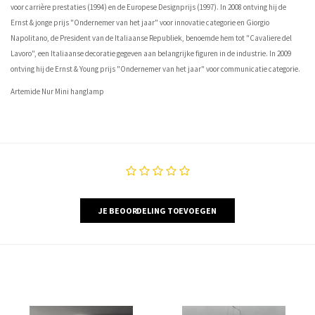
voor carrière prestaties (1994) en de Europese Designprijs (1997). In 2008 ontving hij de
Ernst & jonge prijs "Ondernemer van het jaar" voor innovatie categorie en Giorgio
Napolitano, de President van de Italiaanse Republiek, benoemde hem tot "Cavaliere del
Lavoro", een Italiaanse decoratie gegeven aan belangrijke figuren in de industrie. In 2009
ontving hij de Ernst & Young prijs "Ondernemer van het jaar" voor communicatie categorie.
Artemide Nur Mini hanglamp
JE BEOORDELING TOEVOEGEN