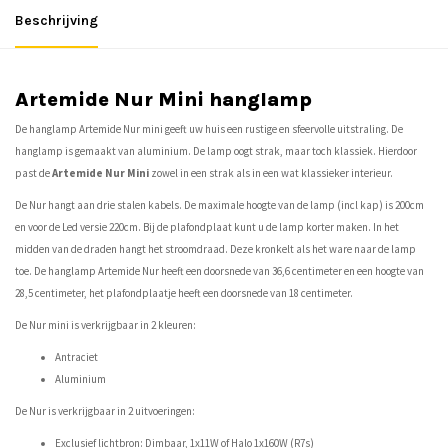
Beschrijving
Artemide Nur Mini hanglamp
De hanglamp Artemide Nur mini geeft uw huis een rustige en sfeervolle uitstraling. De
hanglamp is gemaakt van aluminium. De lamp oogt strak, maar toch klassiek. Hierdoor
past de
Artemide Nur Mini
zowel in een strak als in een wat klassieker interieur.
De Nur hangt aan drie stalen kabels. De maximale hoogte van de lamp (incl kap) is 200cm
en voor de Led versie 220cm. Bij de plafondplaat kunt u de lamp korter maken. In het
midden van de draden hangt het stroomdraad. Deze kronkelt als het ware naar de lamp
toe. De hanglamp Artemide Nur heeft een doorsnede van 36,6 centimeter en een hoogte van
28,5 centimeter, het plafondplaatje heeft een doorsnede van 18 centimeter.
De Nur mini is verkrijgbaar in 2 kleuren:
Antraciet
Aluminium
De Nur is verkrijgbaar in 2 uitvoeringen:
Exclusief lichtbron: Dimbaar, 1x11W of Halo 1x160W (R7s)