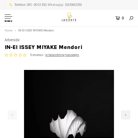
Telefoon: 085 - 06 03 350/ Whatsapp: 31850603350
0
MENU
Home
IN-EI ISSEY MIYAKE Mendori
Artemide
IN-EI ISSEY MIYAKE Mendori
0 reviews -
je beoordeling toevoegen