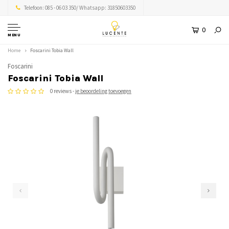
Telefoon: 085 - 06 03 350/ Whatsapp: 31850603350
0
MENU
Home
Foscarini Tobia Wall
Foscarini
Foscarini Tobia Wall
0 reviews -
je beoordeling toevoegen