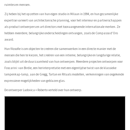
ruimtes en mensen.
Zij heben bij het opzetten van hun eigen studio in Milaan in 1994, en hun gezamenlijke
expertise varieert van architectonische planning, voor het interieur en partnerschappen
als product ontwerpers en art directors met toonaangevende internationale merken. Ze
hebben meerdere, belangrijke onderscheidingen ontvangen, zoals de Compasso d'Oro
award.
Hun filosofie is om objecten te creëren die samenwerken in een directe manier met de
mensen die hen te kiezen, het creëren van een intieme, belangrijke en langdurige relatie,
zoals blijkt uit de duurzaamheid van hun ontwerpen. Meerdere projecten ontworpen voor
Foscarini: van Birdie, een herinterpretatie met een eigentijdse twist van de klassieke
lampenkap-lamp, aan de Gregg, Tartan en Rituals modellen, verkenningen van ongekende
expressieve mogelijkheden van geblazen glas.
De ontwerper Ludovica + Roberto verteld over hun ontwerp.