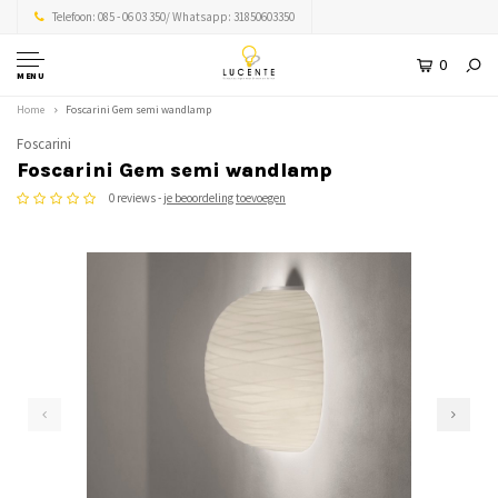
Telefoon: 085 - 06 03 350/ Whatsapp: 31850603350
0
MENU
Home
Foscarini Gem semi wandlamp
Foscarini
Foscarini Gem semi wandlamp
0 reviews -
je beoordeling toevoegen