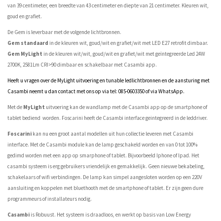
van 39 centimeter, een breedte van 43 centimeter en diepte van 21 centimeter. Kleuren wit,
goud en grafiet.
De Gem is leverbaar met de volgende lichtbronnen.
Gem standaard
in de kleuren wit, goud/wit en grafiet/wit met LED E27 retrofit dimbaar.
Gem MyLight
in de kleuren wit/wit, goud/wit en grafiet/wit met geïntegreerde Led 24W
2700K, 2581Lm CRI>90 dimbaar en schakelbaar met Casambi app.
Heeft u vragen over de MyLight uitvoering en tunable ledlichtbronnen en de aansturing met
Casambi neemt u dan contact met ons op via tel: 085-0603350 of via WhatsApp.
Met de
MyLight
uitvoering kan de wandlamp met de Casambi app op de smartphone of
tablet bediend worden. Foscarini heeft de Casambi interface geintegreerd in de leddriver.
Foscarini
kan nu een groot aantal modellen uit hun collectie leveren met Casambi
interface. Met de Casambi module kan de lamp geschakeld worden en van 0 tot 100%
gedimd worden met een app op smarphone of tablet. Bijvoorbeeld Iphone of Ipad. Het
casambi systeem is erg gebruikers vriendelijk en gemakkelijk. Geen nieuwe bekabeling,
schakelaars of wifi verbindingen. De lamp kan simpel aangesloten worden op een 220V
aansluiting en koppelen met bluethooth met de smartphone of tablet. Er zijn geen dure
programmeurs of installateurs nodig.
Casambi
is Robuust. Het systeem is draadloos, en werkt op basis van Low Energy