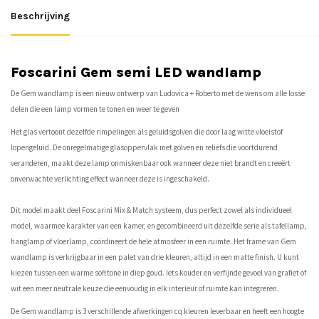
Beschrijving
Foscarini Gem semi LED wandlamp
De Gem wandlamp is een nieuw ontwerp van Ludovica + Roberto met de wens om alle losse
delen die een lamp vormen te tonen en weer te geven
Het glas vertoont dezelfde rimpelingen als geluidsgolven die door laag witte vloeistof
lopengeluid. De onregelmatige glasoppervlak met golven en reliëfs die voortdurend
veranderen, maakt deze lamp onmiskenbaar ook wanneer deze niet brandt en creeërt
onverwachte verlichting effect wanneer deze is ingeschakeld.
Dit model maakt deel Foscarini Mix & Match systeem, dus perfect zowel als individueel
model, waarmee karakter van een kamer, en gecombineerd uit dezelfde serie als tafellamp,
hanglamp of vloerlamp, coördineert de hele atmosfeer in een ruimte. Het frame van Gem
wandlamp is verkrijgbaar in een palet van drie kleuren, altijd in een matte finish. U kunt
kiezen tussen een warme softtone in diep goud. Iets kouder en verfijnde gevoel van grafiet of
wit een meer neutrale keuze die eenvoudig in elk interieur of ruimte kan integreren.
De Gem wandlamp is 3 verschillende afwerkingen cq kleuren leverbaar en heeft een hoogte