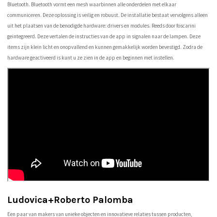
Bluetooth. Bluetooth vormt een mesh waarbinnen alle onderdelen met elkaar
communiceren. Deze oplossing is veilig en robuust. De installatie bestaat vervolgens alleen
uit het plaatsen van de benodigde hardware: drivers en modules. Reeds door foscarini
geintegreerd. Deze vertalen de instructies van de app in signalen naar de lampen. Deze
items zijn klein licht en onopvallend en kunnen gemakkelijk worden bevestigd. Zodra de
hardware geactiveerd is kunt u ze zien in de app en beginnen met instellen.
Ludovica+Roberto Palomba
Een paar van makers van unieke objecten en innovatieve relaties tussen producten,