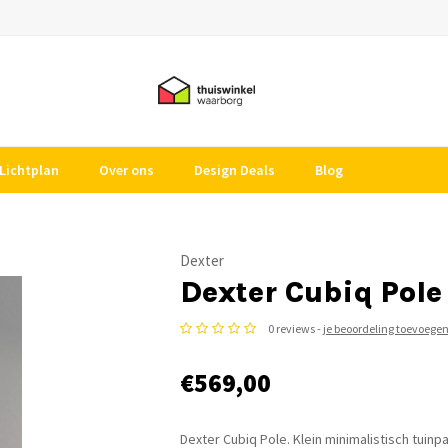
Lichtplan
Over ons
Design Deals
Blog
Dexter
Dexter Cubiq Pole
0 reviews -
je beoordeling toevoege
€569,00
Dexter Cubiq Pole. Klein minimalistisch tuinpa