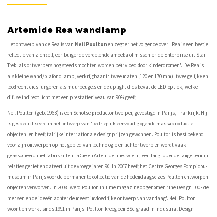
Artemide Rea wandlamp
Het ontwerp van de Rea is van
Neil Poulton
en zegt er het volgende over:' Rea is een beetje
reflectie van zichzelf, een buigende verdelende amoeba of misschien de Enterprise uit Star
Trek, als ontwerpers nog steeds mochten worden beïnvloed door kinderdromen'. De Rea is
als kleine wand/plafond lamp, verkrijgbaar in twee maten (120 en 170 mm). twee gelijke en
loodrecht dics fungeren als muurbeugels en de uplight dics bevat de LED-optiek, welke
difuse indirect licht met een prestatieniveau van 90% geeft.
Neil Poulton (geb. 1963) is een Schotse productontwerper, gevestigd in Parijs, Frankrijk. Hij
is gespecialiseerd in het ontwerp van 'bedrieglijk eenvoudig ogende massaproductie
objecten' en heeft talrijke internationale designprijzen gewonnen. Poulton is best bekend
voor zijn ontwerpen op het gebied van technologie en lichtontwerp en wordt vaak
geassocieerd met fabrikanten LaCie en Artemide, met wie hij een lang lopende lange termijn
relaties geniet en dateert uit de vroege jaren 90. In 2007 heeft het Centre Georges Pompidou-
museum in Parijs voor de permanente collectie van de hedendaagse zes Poulton ontworpen
objecten verworven. In 2008, werd Poulton in Time magazine opgenomen 'The Design 100 - de
mensen en de ideeën achter de meest invloedrijke ontwerp van vandaag'. Neil Poulton
woont en werkt sinds 1991 in Parijs. Poulton kreeg een BSc-graad in Industrial Design