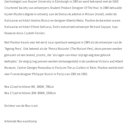
(technologie) aan Napier University in Edinburgh in 1985 en werd bekroond met de SIAD
Chartered Society van ontwerpers Student Product Designer Of The Year. In 1988 behaalde
hij een Masters degree in ontwerp aan de Domus Academie in Milaan (Italië), onder de
Italiaanse architect Andrea Branzi en designer Alberto Meda. Poulton de docenten waren
Italiaanse architect Ettore Sottsass, Duits industrieel ontwerper Richard Sapper, Isao
Hosoe en Anna Castelli Ferrieri.
Neil Poulton kwam voor het eerst naar openbare weergave in 1989 als de ontwerper van de
"Ageing Pens'. Ook bekend als de 'Penna Mutante' (The Mutant-Pen), deze pennen werden
gemaakt uit een levend, plastic, die 'als lagen van kleur slijtage weg door gebruik
leeftijden'. De vergrijzing pennen werden tentoongesteld in de Londense Victoria and Albert
Museum, Centre Georges Pompidou in Parijs en The as Gallery in Tokio. Poulton werkte kort
voor Franse designer Philippe Starck in Parijs van 1991 tot 1992.
Rea 12 Led lichtbron 9W, 3000K, 790Lm
Rea 17 Led lichtbron 20W 3000K, 1950Lm
De kleur van de Rea is wit.
Artemide Rea wandlamp