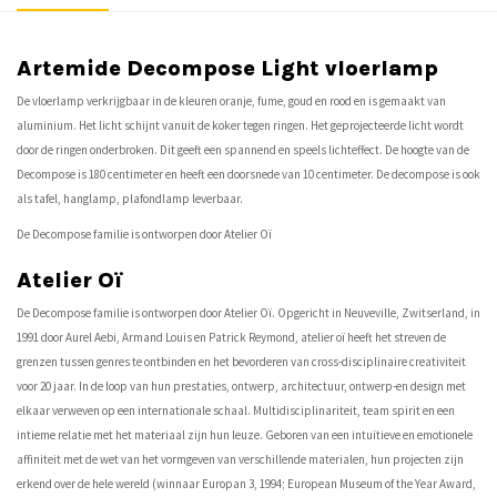
Artemide Decompose Light vloerlamp
De vloerlamp verkrijgbaar in de kleuren oranje, fume, goud en rood en is gemaakt van
aluminium. Het licht schijnt vanuit de koker tegen ringen. Het geprojecteerde licht wordt
door de ringen onderbroken. Dit geeft een spannend en speels lichteffect. De hoogte van de
Decompose is 180 centimeter en heeft een doorsnede van 10 centimeter. De decompose is ook
als tafel, hanglamp, plafondlamp leverbaar.
De Decompose familie is ontworpen door Atelier Oï
Atelier Oï
De Decompose familie is ontworpen door Atelier Oï. Opgericht in Neuveville, Zwitserland, in
1991 door Aurel Aebi, Armand Louis en Patrick Reymond, atelier oï heeft het streven de
grenzen tussen genres te ontbinden en het bevorderen van cross-disciplinaire creativiteit
voor 20 jaar. In de loop van hun prestaties, ontwerp, architectuur, ontwerp-en design met
elkaar verweven op een internationale schaal. Multidisciplinariteit, team spirit en een
intieme relatie met het materiaal zijn hun leuze. Geboren van een intuïtieve en emotionele
affiniteit met de wet van het vormgeven van verschillende materialen, hun projecten zijn
erkend over de hele wereld (winnaar Europan 3, 1994; European Museum of the Year Award,