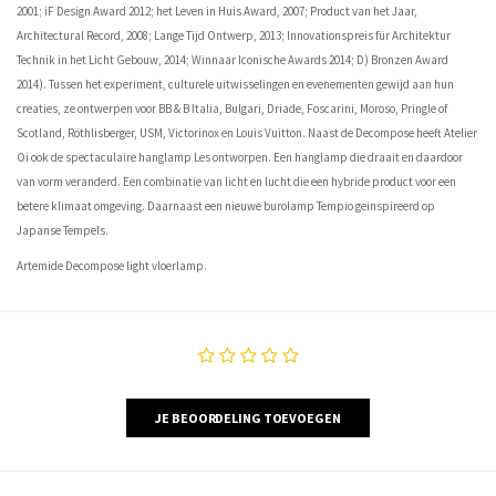
2001; iF Design Award 2012; het Leven in Huis Award, 2007; Product van het Jaar,
Architectural Record, 2008; Lange Tijd Ontwerp, 2013; Innovationspreis für Architektur
Technik in het Licht Gebouw, 2014; Winnaar Iconische Awards 2014; D) Bronzen Award
2014). Tussen het experiment, culturele uitwisselingen en evenementen gewijd aan hun
creaties, ze ontwerpen voor BB & B Italia, Bulgari, Driade, Foscarini, Moroso, Pringle of
Scotland, Röthlisberger, USM, Victorinox en Louis Vuitton. Naast de Decompose heeft Atelier
Oi ook de spectaculaire hanglamp Les ontworpen. Een hanglamp die draait en daardoor
van vorm veranderd. Een combinatie van licht en lucht die een hybride product voor een
betere klimaat omgeving. Daarnaast een nieuwe burolamp Tempio geinspireerd op
Japanse Tempels.
Artemide Decompose light vloerlamp.
JE BEOORDELING TOEVOEGEN