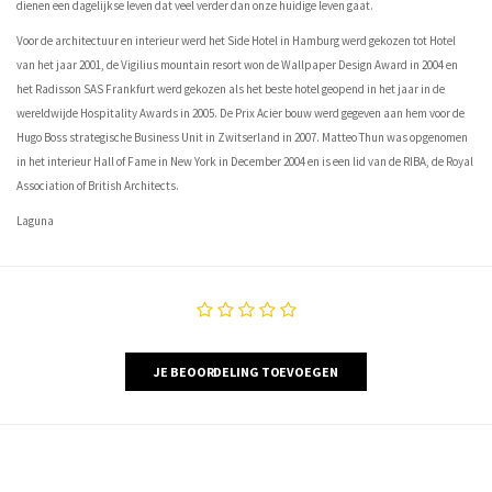
dienen een dagelijkse leven dat veel verder dan onze huidige leven gaat.
Voor de architectuur en interieur werd het Side Hotel in Hamburg werd gekozen tot Hotel
van het jaar 2001, de Vigilius mountain resort won de Wallpaper Design Award in 2004 en
het Radisson SAS Frankfurt werd gekozen als het beste hotel geopend in het jaar in de
wereldwijde Hospitality Awards in 2005. De Prix Acier bouw werd gegeven aan hem voor de
Hugo Boss strategische Business Unit in Zwitserland in 2007. Matteo Thun was opgenomen
in het interieur Hall of Fame in New York in December 2004 en is een lid van de RIBA, de Royal
Association of British Architects.
Laguna
JE BEOORDELING TOEVOEGEN