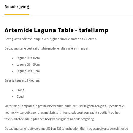
Beschrijving
Artemide Laguna Table - tafellamp
Deze glazen bol tafellamp is verkrijgbaar in drie maten en 2 kleuren.
De Laguna serie bestaat uit drie modellen die variëren in maat:
Laguna 16 = 16cm
Laguna 26 = 26cm
Laguna 37 = 37cm
En er is keus uit 2 kleuren:
Brons
Goud
Materialen: lamphuis in geëxtrudeerd aluminium; diffusor in geblazen glas. Specificatie:
het melkwitte, geblazen glas met kristaltinten produceert een zacht spotlicht op het
tafelblad of de muur, plus een hoogwaardig licht naar de omgeving.
De Laguna serie is uitvoerd met E14 en E27 lamphouder. Hierin passen diverse verschillende