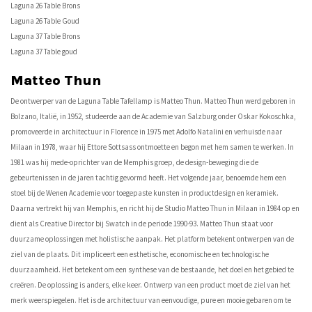
Laguna 26 Table Brons
Laguna 26 Table Goud
Laguna 37 Table Brons
Laguna 37 Table goud
Matteo Thun
De ontwerper van de Laguna Table Tafellamp is Matteo Thun. Matteo Thun werd geboren in
Bolzano, Italië, in 1952, studeerde aan de Academie van Salzburg onder Oskar Kokoschka,
promoveerde in architectuur in Florence in 1975 met Adolfo Natalini en verhuisde naar
Milaan in 1978, waar hij Ettore Sottsass ontmoette en begon met hem samen te werken. In
1981 was hij mede-oprichter van de Memphis groep, de design-beweging die de
gebeurtenissen in de jaren tachtig gevormd heeft. Het volgende jaar, benoemde hem een
stoel bij de Wenen Academie voor toegepaste kunsten in productdesign en keramiek.
Daarna vertrekt hij van Memphis, en richt hij de Studio Matteo Thun in Milaan in 1984 op en
dient als Creative Director bij Swatch in de periode 1990-93. Matteo Thun staat voor
duurzame oplossingen met holistische aanpak. Het platform betekent ontwerpen van de
ziel van de plaats. Dit impliceert een esthetische, economische en technologische
duurzaamheid. Het betekent om een synthese van de bestaande, het doel en het gebied te
creëren. De oplossing is anders, elke keer. Ontwerp van een product moet de ziel van het
merk weerspiegelen. Het is de architectuur van eenvoudige, pure en mooie gebaren om te