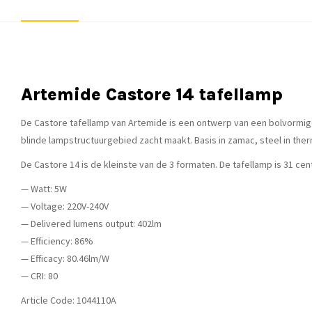
Artemide Castore 14 tafellamp
De Castore tafellamp van Artemide is een ontwerp van een bolvormige 
blinde lampstructuurgebied zacht maakt. Basis in zamac, steel in ther
De Castore 14 is de kleinste van de 3 formaten. De tafellamp is 31 
— Watt: 5W
— Voltage: 220V-240V
— Delivered lumens output: 402lm
— Efficiency: 86%
— Efficacy: 80.46lm/W
— CRI: 80
Article Code: 1044110A