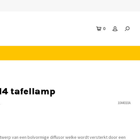
0
14 tafellamp
n
1044010A
ntwerp van een bolvormige diffusor welke wordt versterkt door een