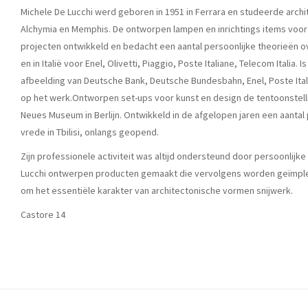
Michele De Lucchi werd geboren in 1951 in Ferrara en studeerde archite
Alchymia en Memphis. De ontworpen lampen en inrichtings items voor
projecten ontwikkeld en bedacht een aantal persoonlijke theorieën o
en in Italië voor Enel, Olivetti, Piaggio, Poste Italiane, Telecom Ital
afbeelding van Deutsche Bank, Deutsche Bundesbahn, Enel, Poste Itali
op het werk.Ontworpen set-ups voor kunst en design de tentoonstelli
Neues Museum in Berlijn. Ontwikkeld in de afgelopen jaren een aantal p
vrede in Tbilisi, onlangs geopend.
Zijn professionele activiteit was altijd ondersteund door persoonlijk
Lucchi ontwerpen producten gemaakt die vervolgens worden geïmplem
om het essentiële karakter van architectonische vormen snijwerk.
Castore 14