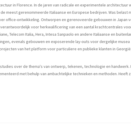
ctuur in Florence. In de jaren van radicale en experimentele architectuur w
 de meest gerenommeerde Italiaanse en Europese bedrijven. Was belast met
ver office-ontwikkeling. Ontworpen en gerenoveerde gebouwen in Japan voo
ia. Is verantwoordelijk voor herkwalificering van een aantal krachtcentrales
ane, Telecom Italia, Hera, Intesa Sanpaolo en andere Italiaanse en buitenl
ngen, evenals gebouwen en exposerende lay-outs voor dergelijke musea als
rojecten van het platform voor particuliere en publieke klanten in Georgië,
e studies over de thema's van ontwerp, tekenen, technologie en handwerk. I
enteerd met behulp van ambachtelijke technieken en methoden. Heeft zijn