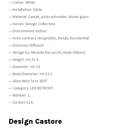
— Colour: White
— Installation: Table
— Material: Zamak, polycarbonate, blown glass
— Series: Design Collection
— Environment: Indoor
— Area contract: Hospitality, Retail, Residential
— Emission: Diffused
— design by: Michele De Lucchi, Huub Ubbens
— Height: cm 31.4
— Diameter: cm 14
— Base Diameter: cm 12.2
— Glow Wire Test: 850°
— Category: LED RETROFIT
— Number: 1
— Socket: E14
Design Castore