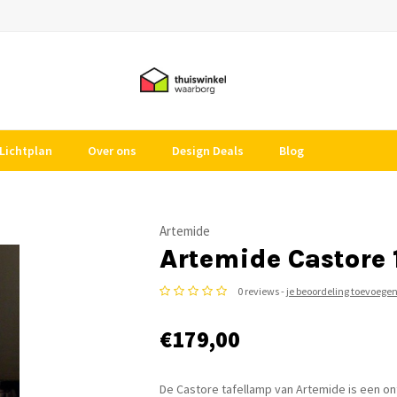
Lichtplan
Over ons
Design Deals
Blog
Artemide
Artemide Castore 
0 reviews -
je beoordeling toevoege
€179,00
De Castore tafellamp van Artemide is een o