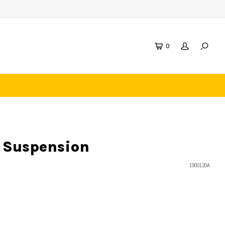
0
 Suspension
n
1900120A