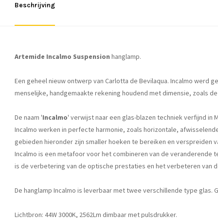
Beschrijving
Artemide Incalmo Suspension
hanglamp.
Een geheel nieuw ontwerp van Carlotta de Bevilaqua. Incalmo werd g
menselijke, handgemaakte rekening houdend met dimensie, zoals de s
De naam '
Incalmo
' verwijst naar een glas-blazen techniek verfijnd i
Incalmo werken in perfecte harmonie, zoals horizontale, afwisselende
gebieden hieronder zijn smaller hoeken te bereiken en verspreiden van
Incalmo is een metafoor voor het combineren van de veranderende te
is de verbetering van de optische prestaties en het verbeteren van 
De hanglamp Incalmo is leverbaar met twee verschillende type glas. G
Lichtbron: 44W 3000K, 2562Lm dimbaar met pulsdrukker.