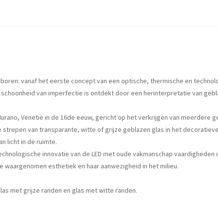
eboren: vanaf het eerste concept van een optische, thermische en techno
choonheid van imperfectie is ontdekt door een herinterpretatie van gebl
n Murano, Venetië in de 16de eeuw, gericht op het verkrijgen van meerdere g
 strepen van transparante, witte of grijze geblazen glas in het decoratie
 licht in de ruimte.
chnologische innovatie van de LED met oude vakmanschap vaardigheden die
de waargenomen esthetiek en haar aanwezigheid in het milieu.
las met grijze randen en glas met witte randen.