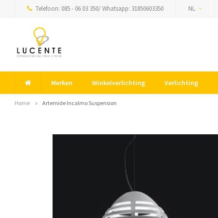
Telefoon: 085 - 06 03 350/ Whatsapp: 31850603350
NL
Merken
Winkelverlichting
Verlichting
Home
Artemide Incalmo Suspension