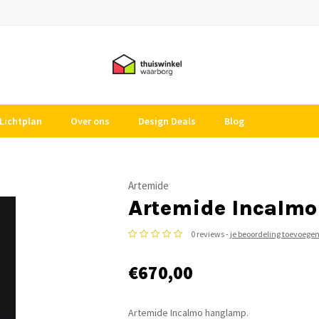
Lichtplan
Over ons
Design Deals
Blog
Artemide
Artemide Incalmo
0 reviews -
je beoordeling toevoege
€670,00
Artemide Incalmo hanglamp.