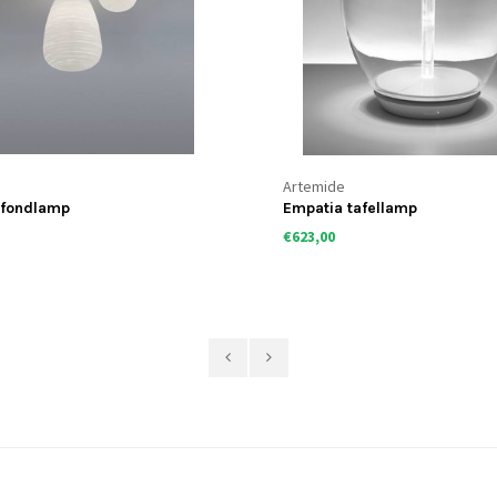
Artemide
afondlamp
Empatia tafellamp
€623,00