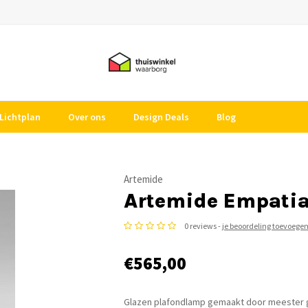
Lichtplan
Over ons
Design Deals
Blog
Artemide
Artemide Empati
0 reviews -
je beoordeling toevoege
€565,00
Glazen plafondlamp gemaakt door meester gl