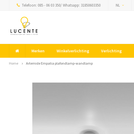
Telefoon: 085 - 06 03 350/ Whatsapp: 31850603350
NL
Merken
Winkelverlichting
Verlichting
Home
Artemide Empatia plafondlamp-wandlamp