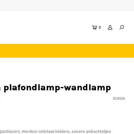
0
a plafondlamp-wandlamp
n
1814010A
asblazers. Hierdoor ontstaan heldere, zuivere ambachtelijke