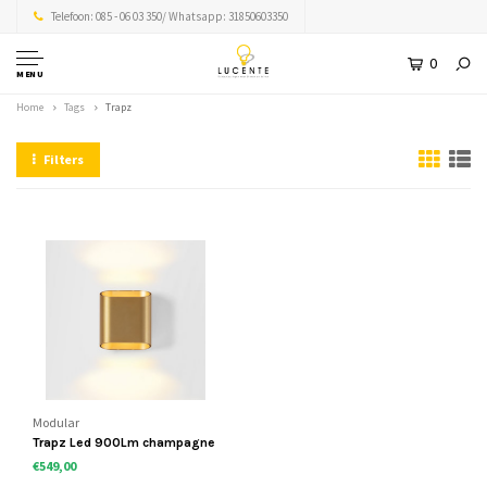
Telefoon: 085 - 06 03 350/ Whatsapp: 31850603350
0
MENU
Home
Tags
Trapz
Filters
Modular
Trapz Led 900Lm champagne
€549,00