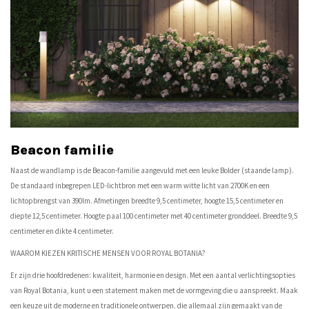
Beacon familie
Naast de wandlamp is de Beacon-familie aangevuld met een leuke Bolder (staande lamp).
De standaard inbegrepen LED-lichtbron met een warm witte licht van 2700K en een
lichtopbrengst van 390lm. Afmetingen breedte 9,5 centimeter, hoogte 15,5 centimeter en
diepte 12,5 centimeter. Hoogte paal 100 centimeter met 40 centimeter gronddeel. Breedte 9,5
centimeter en dikte 4 centimeter.
WAAROM KIEZEN KRITISCHE MENSEN VOOR ROYAL BOTANIA?
Er zijn drie hoofdredenen: kwaliteit, harmonie en design. Met een aantal verlichtingsopties
van Royal Botania, kunt u een statement maken met de vormgeving die u aanspreekt. Maak
een keuze uit de moderne en traditionele ontwerpen, die allemaal zijn gemaakt van de