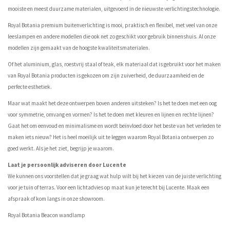
mooiste en meest duurzame materialen, uitgevoerd in de nieuwste verlichtingstechnologie.
Royal Botania premium buitenverlichting is mooi, praktisch en flexibel, met veel van onze
leeslampen en andere modellen die ook net zo geschikt voor gebruik binnenshuis. Al onze
modellen zijn gemaakt van de hoogste kwaliteitsmaterialen.
Of het aluminium, glas, roestvrij staal of teak, elk materiaal dat is gebruikt voor het maken
van Royal Botania producten is gekozen om zijn zuiverheid, de duurzaamheid en de
perfecte esthetiek.
Maar wat maakt het deze ontwerpen boven anderen uitsteken? Is het te doen met een oog
voor symmetrie, omvang en vormen? Is het te doen met kleuren en lijnen en rechte lijnen?
Gaat het om eenvoud en minimalisme en wordt beïnvloed door het beste van het verleden te
maken iets nieuw? Het is heel moeilijk uit te leggen waarom Royal Botania ontwerpen zo
goed werkt. Als je het ziet, begrijp je waarom.
Laat je persoonlijk adviseren door Lucente
We kunnen ons voorstellen dat je graag wat hulp wilt bij het kiezen van de juiste verlichting
voor je tuin of terras. Voor een lichtadvies op maat kun je terecht bij Lucente. Maak een
afspraak of kom langs in onze showroom.
Royal Botania Beacon wandlamp