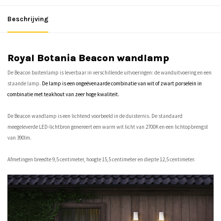
Beschrijving
Royal Botania Beacon wandlamp
De Beacon buitenlamp is leverbaar in verschillende uitvoeringen: de wanduitvoering en een
staande lamp.
De lamp is een ongeëvenaarde combinatie van wit of zwart porselein in
combinatie met teakhout van zeer hoge kwaliteit.
De Beacon wandlamp is een lichtend voorbeeld in de duisternis. De standaard
meegeleverde LED-lichtbron genereert een warm wit licht van 2700K en een lichtopbrengst
van 390lm.
Afmetingen breedte 9,5 centimeter, hoogte 15,5 centimeter en diepte 12,5 centimeter.