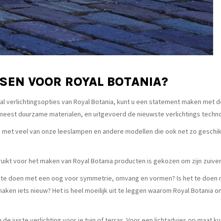
SEN VOOR ROYAL BOTANIA?
antal verlichtingsopties van Royal Botania, kunt u een statement maken me
 meest duurzame materialen, en uitgevoerd de nieuwste verlichtings techno
el, met veel van onze leeslampen en andere modellen die ook net zo geschi
 gebruikt voor het maken van Royal Botania producten is gekozen om zijn zui
te doen met een oog voor symmetrie, omvang en vormen? Is het te doen me
ken iets nieuw? Het is heel moeilijk uit te leggen waarom Royal Botania on
 de juiste verlichting voor je tuin of terras. Voor een lichtadvies op maat 