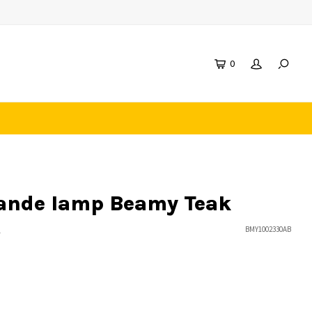
0
aande lamp Beamy Teak
n
BMY1002330AB