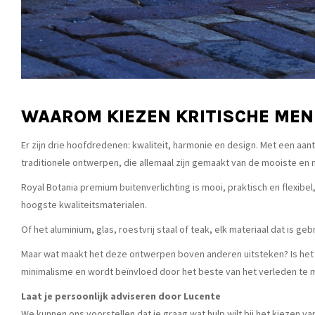
WAAROM KIEZEN KRITISCHE MEN
Er zijn drie hoofdredenen: kwaliteit, harmonie en design. Met een a
traditionele ontwerpen, die allemaal zijn gemaakt van de mooiste en
Royal Botania premium buitenverlichting is mooi, praktisch en flexib
hoogste kwaliteitsmaterialen.
Of het aluminium, glas, roestvrij staal of teak, elk materiaal dat is
Maar wat maakt het deze ontwerpen boven anderen uitsteken? Is het 
minimalisme en wordt beïnvloed door het beste van het verleden te ma
Laat je persoonlijk adviseren door Lucente
We kunnen ons voorstellen dat je graag wat hulp wilt bij het kiezen van