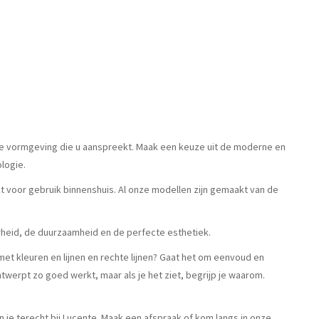
t de vormgeving die u aanspreekt. Maak een keuze uit de moderne en
logie.
kt voor gebruik binnenshuis. Al onze modellen zijn gemaakt van de
verheid, de duurzaamheid en de perfecte esthetiek.
t kleuren en lijnen en rechte lijnen? Gaat het om eenvoud en
twerpt zo goed werkt, maar als je het ziet, begrijp je waarom.
kun je terecht bij Lucente. Maak een afspraak of kom langs in onze