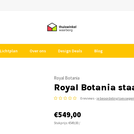
Lichtplan
Over ons
Design Deals
Blog
Royal Botania
Royal Botania st
0 reviews -
je beoordeling toevoege
€549,00
Stukprijs: €549,00 /