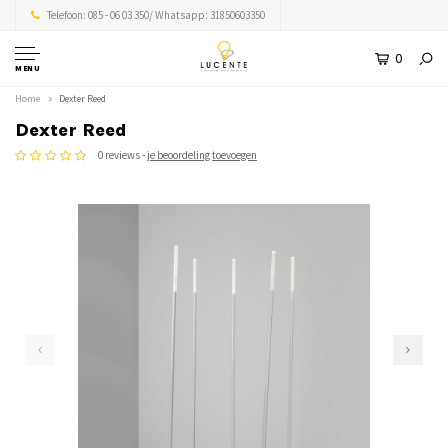
Telefoon: 085 - 06 03 350/ Whatsapp: 31850603350
0
MENU
Home
Dexter Reed
Dexter Reed
0 reviews -
je beoordeling toevoegen