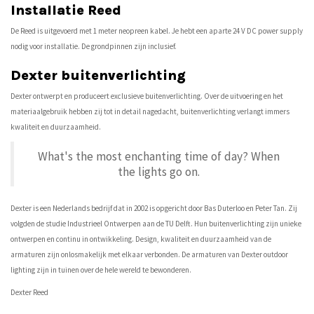
Installatie Reed
De Reed is uitgevoerd met 1 meter neopreen kabel. Je hebt een aparte 24 V DC power supply
nodig voor installatie. De grondpinnen zijn inclusief.
Dexter buitenverlichting
Dexter ontwerpt en produceert exclusieve buitenverlichting. Over de uitvoering en het
materiaalgebruik hebben zij tot in detail nagedacht, buitenverlichting verlangt immers
kwaliteit en duurzaamheid.
What's the most enchanting time of day? When
the lights go on.
Dexter is een Nederlands bedrijf dat in 2002 is opgericht door Bas Duterloo en Peter Tan. Zij
volgden de studie Industrieel Ontwerpen aan de TU Delft. Hun buitenverlichting zijn unieke
ontwerpen en continu in ontwikkeling. Design, kwaliteit en duurzaamheid van de
armaturen zijn onlosmakelijk met elkaar verbonden. De armaturen van Dexter outdoor
lighting zijn in tuinen over de hele wereld te bewonderen.
Dexter Reed