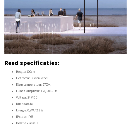
Reed specificaties:
Hoogte: 100cm
Lichtbron: Luxeon Rebel
Kleur temperatuur: 2700K
Lumen Output: 85 LM / 3x85 LM
Voltage: 24 V DC
Dimbaar: Ja
Energie: 0,7W / 2,1 W
IP class: IP68
Isolatie klasse: III