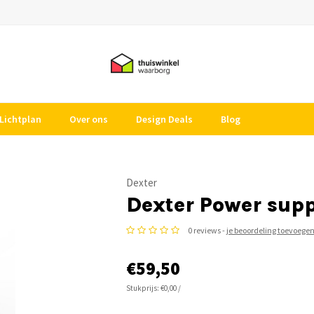
Lichtplan
Over ons
Design Deals
Blog
Dexter
Dexter Power supp
0 reviews -
je beoordeling toevoege
€59,50
Stukprijs: €0,00 /