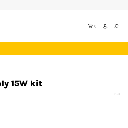
0
ly 15W kit
n
9153