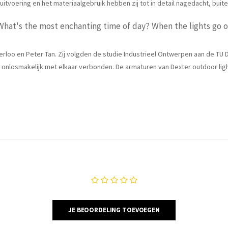
itvoering en het materiaalgebruik hebben zij tot in detail nagedacht, buit
What's the most enchanting time of day? When the lights go o
erloo en Peter Tan. Zij volgden de studie Industrieel Ontwerpen aan de TU De
n onlosmakelijk met elkaar verbonden. De armaturen van Dexter outdoor ligh
JE BEOORDELING TOEVOEGEN