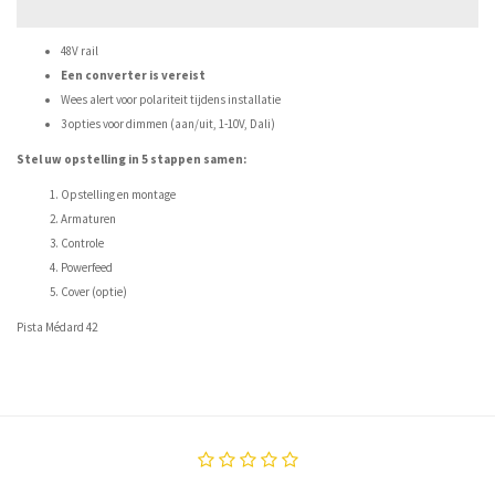
48V rail
Een converter is vereist
Wees alert voor polariteit tijdens installatie
3 opties voor dimmen (aan/uit, 1-10V, Dali)
Stel uw opstelling in 5 stappen samen:
Opstelling en montage
Armaturen
Controle
Powerfeed
Cover (optie)
Pista Médard 42