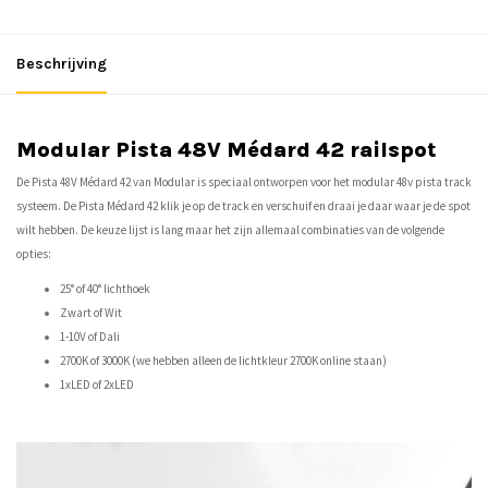
Beschrijving
Modular Pista 48V Médard 42 railspot
De Pista 48V Médard 42 van Modular is speciaal ontworpen voor het modular 48v pista track
systeem. De Pista Médard 42 klik je op de track en verschuif en draai je daar waar je de spot
wilt hebben. De keuze lijst is lang maar het zijn allemaal combinaties van de volgende
opties:
25° of 40° lichthoek
Zwart of Wit
1-10V of Dali
2700K of 3000K (we hebben alleen de
lichtkleur
2700K online staan)
1xLED of 2xLED