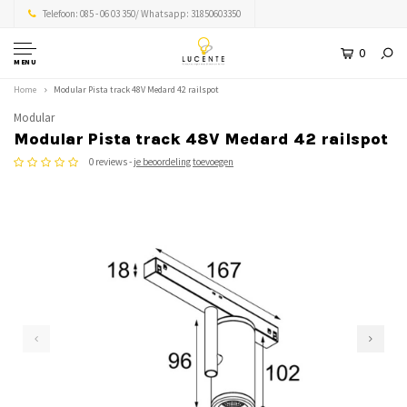
Telefoon: 085 - 06 03 350/ Whatsapp: 31850603350
0
MENU
Home
Modular Pista track 48V Medard 42 railspot
Modular
Modular Pista track 48V Medard 42 railspot
0 reviews -
je beoordeling toevoegen