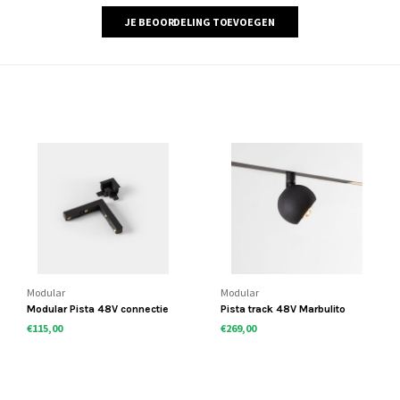
JE BEOORDELING TOEVOEGEN
Modular
Modular
Modular Pista 48V connectie
Pista track 48V Marbulito
stukken
railspot
€115,00
€269,00