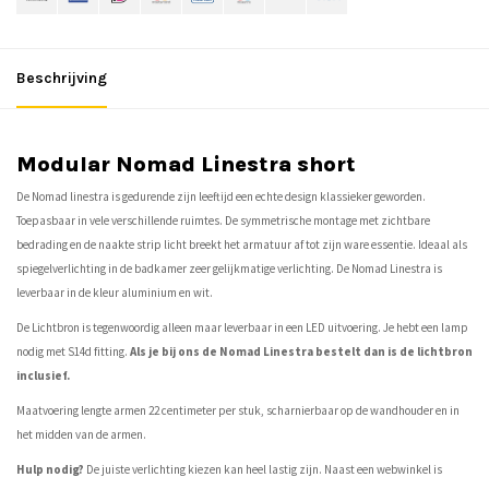
Beschrijving
Modular Nomad Linestra short
De Nomad linestra is gedurende zijn leeftijd een echte design klassieker geworden.
Toepasbaar in vele verschillende ruimtes. De symmetrische montage met zichtbare
bedrading en de naakte strip licht breekt het armatuur af tot zijn ware essentie. Ideaal als
spiegelverlichting in de badkamer zeer gelijkmatige verlichting. De Nomad Linestra is
leverbaar in de kleur aluminium en wit.
De Lichtbron is tegenwoordig alleen maar leverbaar in een LED uitvoering. Je hebt een lamp
nodig met S14d fitting.
Als je bij ons de Nomad Linestra bestelt dan is de lichtbron
inclusief.
Maatvoering lengte armen 22 centimeter per stuk, scharnierbaar op de wandhouder en in
het midden van de armen.
Hulp nodig?
De juiste verlichting kiezen kan heel lastig zijn. Naast een webwinkel is