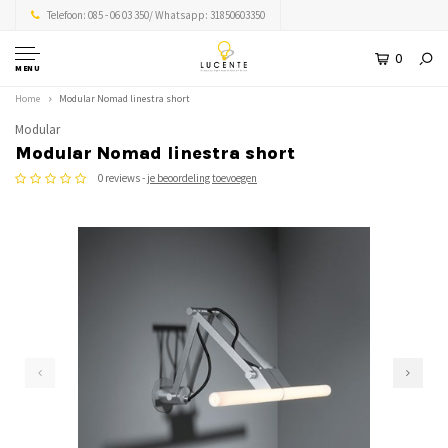
Telefoon: 085 - 06 03 350/ Whatsapp: 31850603350
0
MENU
Home
Modular Nomad linestra short
Modular
Modular Nomad linestra short
0 reviews -
je beoordeling toevoegen