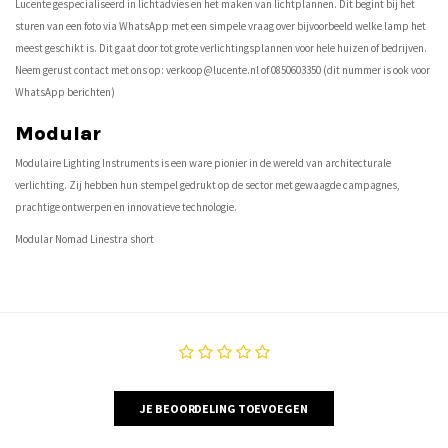
Lucente gespecialiseerd in lichtadvies en het maken van lichtplannen. Dit begint bij het
sturen van een foto via WhatsApp met een simpele vraag over bijvoorbeeld welke lamp het
meest geschikt is. Dit gaat door tot grote verlichtingsplannen voor hele huizen of bedrijven.
Neem gerust contact met ons op:
verkoop@lucente.nl
of 0850603350 (dit nummer is ook voor
WhatsApp berichten)
Modular
Modulaire Lighting Instruments is een ware pionier in de wereld van architecturale
verlichting. Zij hebben hun stempel gedrukt op de sector met gewaagde campagnes,
prachtige ontwerpen en innovatieve technologie.
Modular Nomad Linestra short
JE BEOORDELING TOEVOEGEN