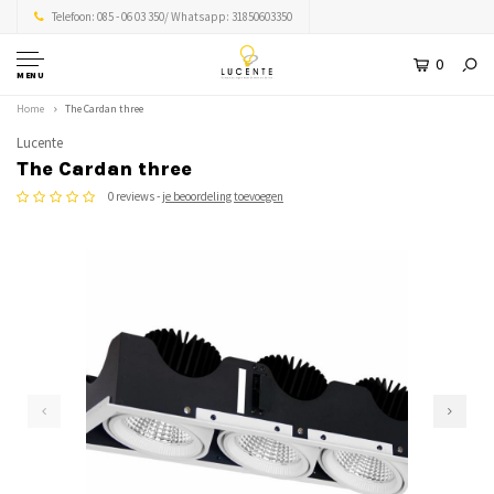
Telefoon: 085 - 06 03 350/ Whatsapp: 31850603350
0
MENU
Home
The Cardan three
Lucente
The Cardan three
0 reviews -
je beoordeling toevoegen