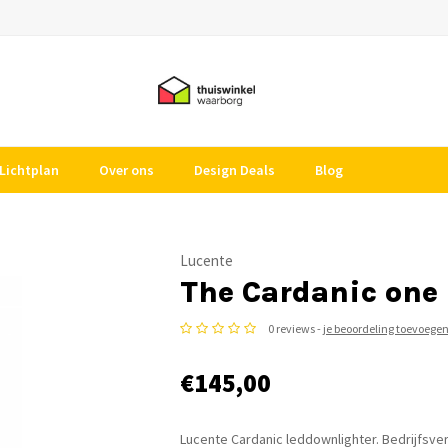
Lichtplan
Over ons
Design Deals
Blog
Lucente
The Cardanic one
0 reviews -
je beoordeling toevoege
€145,00
Lucente Cardanic leddownlighter. Bedrijfsver