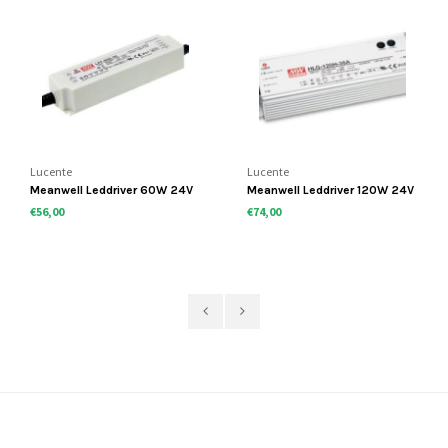
Lucente
Lucente
Meanwell Leddriver 60W 24V
Meanwell Leddriver 120W 24V
IP67 dimbaar
IP67 dimbaar
€56,00
€74,00