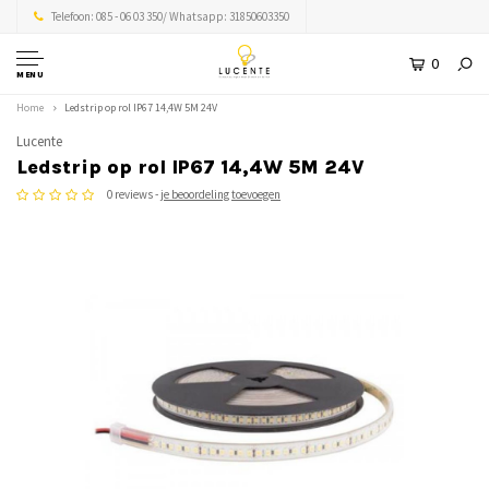
Telefoon: 085 - 06 03 350/ Whatsapp: 31850603350
0
MENU
Home
Ledstrip op rol IP67 14,4W 5M 24V
Lucente
Ledstrip op rol IP67 14,4W 5M 24V
0 reviews -
je beoordeling toevoegen