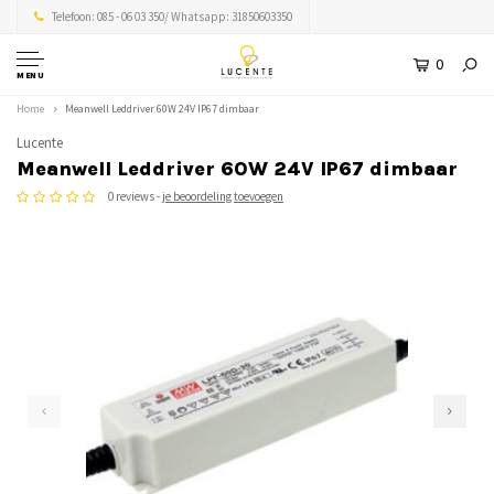
Telefoon: 085 - 06 03 350/ Whatsapp: 31850603350
0
MENU
Home
Meanwell Leddriver 60W 24V IP67 dimbaar
Lucente
Meanwell Leddriver 60W 24V IP67 dimbaar
0 reviews -
je beoordeling toevoegen