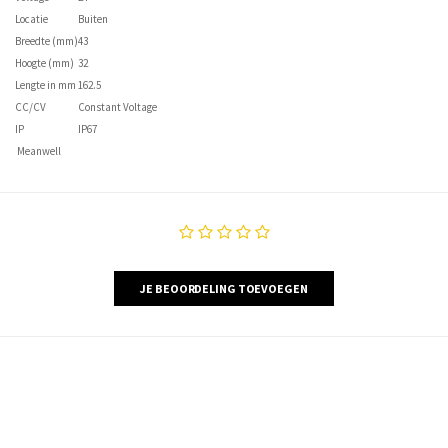
Locatie
Buiten
Breedte (mm)
43
Hoogte (mm)
32
Lengte in mm
162.5
CC/CV
Constant Voltage
IP
IP67
Meanwell
JE BEOORDELING TOEVOEGEN