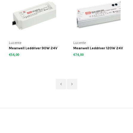
Lucente
Lucente
Meanwell Leddriver 90W 24V
Meanwell Leddriver 120W 24V
IP67 dimbaar
IP67 dimbaar
€54,00
€74,00